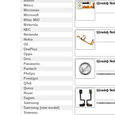
Maxon
Шлейф Nok
Meizu
Micromax
Microsoft
Mitac MIO
Motorola
NEC
Шлейф Nok
Nintendo
Nokia
O2
OnePlus
Oppo
Orro
Шлейф Nok
Panasonic
Pantech
Philips
Совместимост
Prestigio
QTek
Qumo
Шлейф Noki
Rover
Sagem
Samsung
Совместимост
Samsung (new model)
Siemens