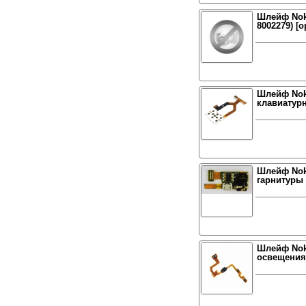
Шлейф Noki
8002279) [о
Шлейф Nok
клавиатур
Шлейф Noki
гарнитуры
Шлейф Noki
освещения