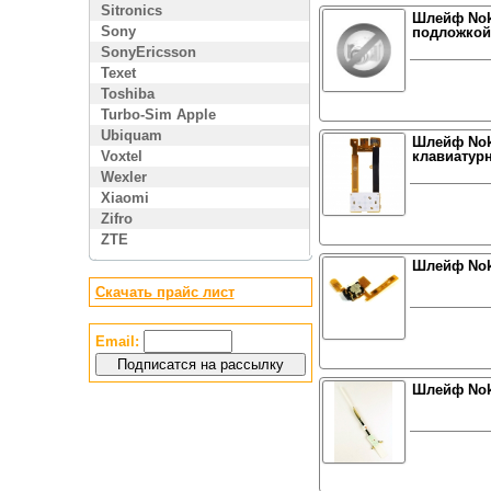
Sitronics
Шлейф Noki
Sony
подложкой
SonyEricsson
Texet
Toshiba
Turbo-Sim Apple
Ubiquam
Шлейф Nok
Voxtel
клавиатур
Wexler
Xiaomi
Zifro
ZTE
Шлейф Nok
Скачать прайс лист
Email:
Шлейф Nok