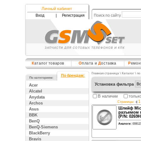
Личный кабинет
Вход
|
Регистрация
Поиск по сайту
К
аталог товаров
О
плата и
Д
оставка
Р
емон
Главная страница
\
Каталог
\ по
По брендам:
По категориям:
Установка фильтра
Acer
Alcatel
В наличии
тольк
Anydata
1
Страницы:
Archos
Шлейф Micr
Asus
разъемом 
BBK
(P/N: 0269H
BenQ
Аналоги:
00812
BenQ-Siemens
BlackBerry
Bravis