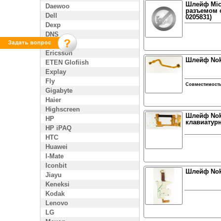
Шлейф Micr
Daewoo
разъемом о
Dell
0205831)
Dexp
DNS
Enol
Ericsson
Шлейф Nok
ETEN Glofiish
Explay
Fly
Совместимост
Gigabyte
Haier
Highscreen
Шлейф Nok
HP
клавиатур
HP iPAQ
HTC
Huawei
I-Mate
Iconbit
Шлейф Nok
Jiayu
Keneksi
Kodak
Lenovo
LG