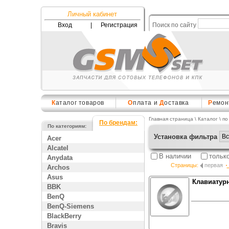
Личный кабинет
Вход
|
Регистрация
Поиск по сайту
К
аталог товаров
О
плата и
Д
оставка
Р
емон
Главная страница
\
Каталог
\ по
По брендам:
По категориям:
Установка фильтра
Acer
Alcatel
В наличии
тольк
Anydata
Страницы:
первая
Archos
Asus
Клавиатурн
BBK
BenQ
BenQ-Siemens
BlackBerry
Bravis