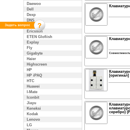
Daewoo
Клавиатур
Dell
Dexp
DNS
Enol
Ericsson
ETEN Glofiish
Клавиатур
Explay
Fly
Gigabyte
Совместимост
Haier
Highscreen
HP
Клавиатур
HP iPAQ
[оригинал]
HTC
Huawei
I-Mate
Iconbit
Jiayu
Клавиатурн
клавиатуро
Keneksi
серебро) (P
Kodak
Lenovo
LG