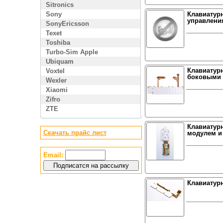
Sitronics
Sony
Клавиатур
управлени
SonyEricsson
Texet
Toshiba
Turbo-Sim Apple
Ubiquam
Клавиатурн
Voxtel
боковыми 
Wexler
Xiaomi
Zifro
ZTE
Клавиатурн
Скачать прайс лист
модулем и
Email:
Клавиатурн