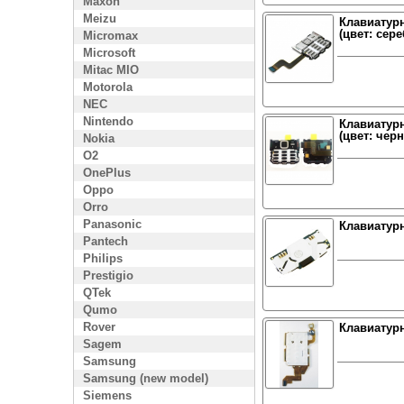
Maxon
Meizu
Клавиатурн
(цвет: сере
Micromax
Microsoft
Mitac MIO
Motorola
NEC
Nintendo
Клавиатурн
(цвет: чер
Nokia
O2
OnePlus
Oppo
Orro
Panasonic
Клавиатурн
Pantech
Philips
Prestigio
QTek
Qumo
Rover
Клавиатурн
Sagem
Samsung
Samsung (new model)
Siemens