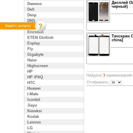
Дисплей On
Daewoo
черный)
Dell
Dexp
DNS
Enol
Ericsson
Тачскрин O
ETEN Glofiish
china]
Explay
Fly
Gigabyte
Haier
Highscreen
HP
Найдено
3
наименований в
HP iPAQ
Отображать:
HTC
Huawei
I-Mate
Iconbit
Jiayu
Keneksi
Kodak
Lenovo
LG