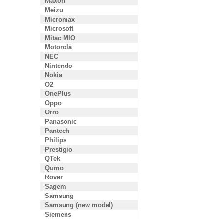
Maxon
Meizu
Micromax
Microsoft
Mitac MIO
Motorola
NEC
Nintendo
Nokia
O2
OnePlus
Oppo
Orro
Panasonic
Pantech
Philips
Prestigio
QTek
Qumo
Rover
Sagem
Samsung
Samsung (new model)
Siemens