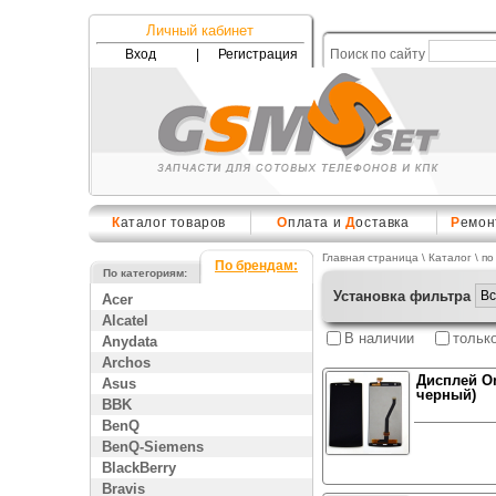
Личный кабинет
Вход
|
Регистрация
Поиск по сайту
К
аталог товаров
О
плата и
Д
оставка
Р
емон
Главная страница
\
Каталог
\ по
По брендам:
По категориям:
Установка фильтра
Acer
Alcatel
В наличии
тольк
Anydata
Archos
Дисплей On
Asus
черный)
BBK
BenQ
BenQ-Siemens
BlackBerry
Bravis