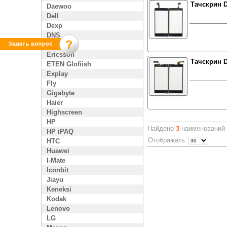
Тачскрин D
Daewoo
Dell
Dexp
DNS
Enol
Ericsson
Тачскрин D
ETEN Glofiish
Explay
Fly
Gigabyte
Haier
Highscreen
HP
Найдено
3
наименований в
HP iPAQ
Отображать:
HTC
Huawei
I-Mate
Iconbit
Jiayu
Keneksi
Kodak
Lenovo
LG