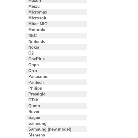
Maxon
Meizu
Micromax
Microsoft
Mitac MIO
Motorola
NEC
Nintendo
Nokia
O2
OnePlus
Oppo
Orro
Panasonic
Pantech
Philips
Prestigio
QTek
Qumo
Rover
Sagem
Samsung
Samsung (new model)
Siemens