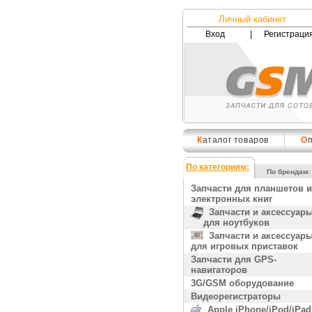
Личный кабинет
Вход
|
Регистраци
К
аталог товаров
О
По категориям:
По брендам:
Запчасти для планшетов и
электронных книг
Запчасти и аксессуар
для ноутбуков
Запчасти и аксессуар
для игровых приставок
Запчасти для GPS-
навигаторов
3G/GSM оборудование
Видеорегистраторы
Apple iPhone/iPod/iPad