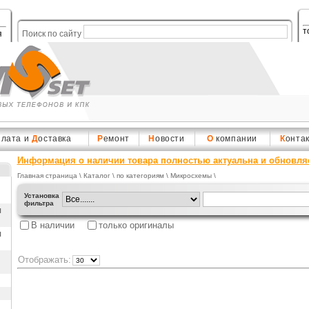
т
я
Поиск по сайту
плата и
Д
оставка
Р
емонт
Н
овости
О
компании
К
онта
Информация о наличии товара полностью актуальна и обновля
Главная страница
\
Каталог
\ по категориям \
Микросхемы
\
Установка
фильтра
ы
В наличии
только оригиналы
ы
Отображать: