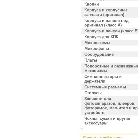
Кнопки
Корпуса и корпусные
запчасти (оригинал)
Корпуса и панели под
оригинал (класс A)
Корпуса и панели (класс B
Корпуса для КПК
Микросхемы
Микрофоны
Оборудование
Платы
Поворотные и раздвижны
механизмы
Сим-коннекторы и
держатели
Системные разъемы
Стилусы
Запчасти для
фотоаппаратов, плееров,
фоторамок, магнитол и др
устройств
Чехлы, сумки и другие
аксессуары
Скачать прайс лист