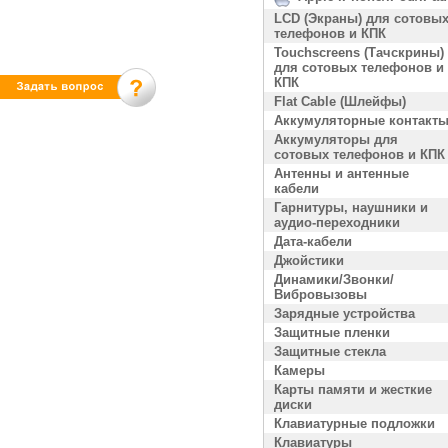
LCD (Экраны) для сотовы
телефонов и КПК
Touchscreens (Тачскрины)
для сотовых телефонов и
КПК
Flat Cable (Шлейфы)
Аккумуляторные контакт
Аккумуляторы для
сотовых телефонов и КПК
Антенны и антенные
кабели
Гарнитуры, наушники и
аудио-переходники
Дата-кабели
Джойстики
Динамики/Звонки/
Вибровызовы
Зарядные устройства
Защитные пленки
Защитные стекла
Камеры
Карты памяти и жесткие
диски
Клавиатурные подложки
Клавиатуры