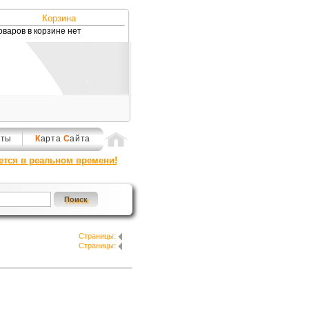
Корзина
оваров в корзине нет
кты
К
арта
С
айта
ется в реальном времени!
Страницы:
Страницы: