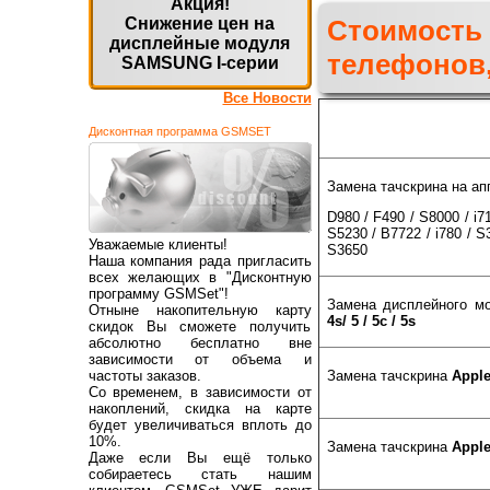
Акция!
Стоимость
Снижение цен на
дисплейные модуля
телефонов,
SAMSUNG I-серии
Все Новости
Дисконтная программа GSMSET
Замена тачскрина на а
D980 / F490 / S8000 / i7
S5230 / B7722 / i780 / S
Уважаемые клиенты!
S3650
Наша компания рада пригласить
всех желающих в "Дисконтную
программу GSMSet"!
Замена дисплейного м
Отныне накопительную карту
4s/ 5 / 5с / 5s
скидок Вы сможете получить
абсолютно бесплатно вне
зависимости от объема и
частоты заказов.
Замена тачскрина
Apple
Со временем, в зависимости от
накоплений, скидка на карте
будет увеличиваться вплоть до
10%.
Замена тачскрина
Apple
Даже если Вы ещё только
собираетесь стать нашим