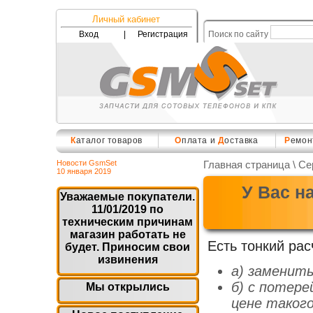
Личный кабинет
Вход
|
Регистрация
Поиск по сайту
К
аталог товаров
О
плата и
Д
оставка
Р
емон
Новости GsmSet
Главная страница
\
Се
10 января 2019
У Вас н
Уважаемые покупатели.
11/01/2019 по
техническим причинам
магазин работать не
Есть тонкий рас
будет. Приносим свои
извинения
а) заменить
б) с потере
Мы открылись
цене таког