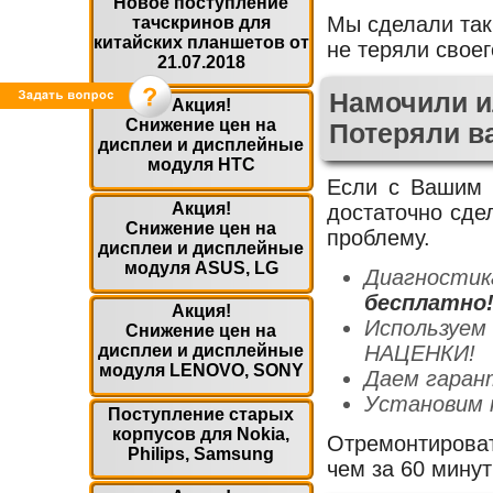
Новое поступление
Мы сделали так
тачскринов для
китайских планшетов от
не теряли своег
21.07.2018
Намочили и
Акция!
Снижение цен на
Потеряли 
дисплеи и дисплейные
модуля HTC
Если с Вашим 
Акция!
достаточно сде
Снижение цен на
проблему.
дисплеи и дисплейные
модуля ASUS, LG
Диагностик
бесплатно
Акция!
Используем
Снижение цен на
НАЦЕНКИ!
дисплеи и дисплейные
модуля LENOVO, SONY
Даем гаран
Установим 
Поступление старых
корпусов для Nokia,
Отремонтироват
Philips, Samsung
чем за 60 минут