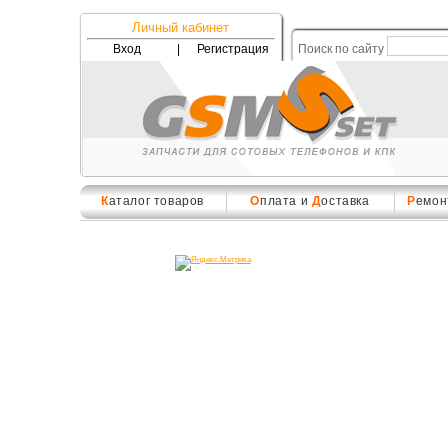
Личный кабинет
Вход
|
Регистрация
Поиск по сайту
К
аталог товаров
О
плата и
Д
оставка
Р
емон