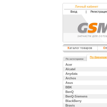
Личный кабинет
Вход
|
Регистраци
К
аталог товаров
О
По брендам
По категориям:
Acer
Alcatel
Anydata
Archos
Asus
BBK
BenQ
BenQ-Siemens
BlackBerry
Bravis