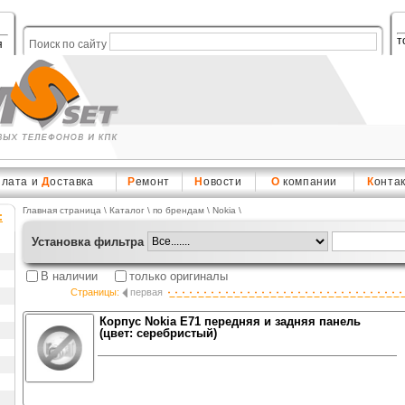
т
я
Поиск по сайту
плата и
Д
оставка
Р
емонт
Н
овости
О
компании
К
онта
Главная страница
\
Каталог
\ по брендам \
Nokia
\
:
Установка фильтра
В наличии
только оригиналы
Страницы:
первая
Корпус Nokia E71 передняя и задняя панель
(цвет: серебристый)