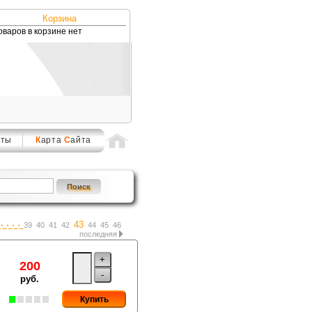
Корзина
оваров в корзине нет
кты
К
арта
С
айта
43
39
40
41
42
44
45
46
последняя
+
200
-
руб.
Купить