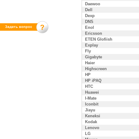
Daewoo
Dell
Dexp
DNS
Enol
Ericsson
ETEN Glofiish
Explay
Fly
Gigabyte
Haier
Highscreen
HP
HP iPAQ
HTC
Huawei
I-Mate
Iconbit
Jiayu
Keneksi
Kodak
Lenovo
LG