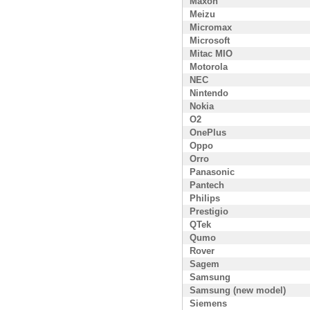
Maxon
Meizu
Micromax
Microsoft
Mitac MIO
Motorola
NEC
Nintendo
Nokia
O2
OnePlus
Oppo
Orro
Panasonic
Pantech
Philips
Prestigio
QTek
Qumo
Rover
Sagem
Samsung
Samsung (new model)
Siemens