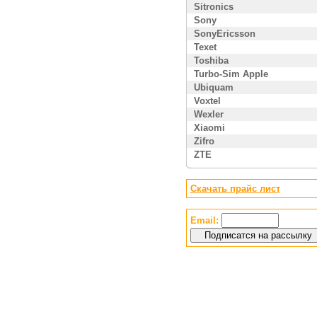
Sitronics
Sony
SonyEricsson
Texet
Toshiba
Turbo-Sim Apple
Ubiquam
Voxtel
Wexler
Xiaomi
Zifro
ZTE
Скачать прайс лист
Email: