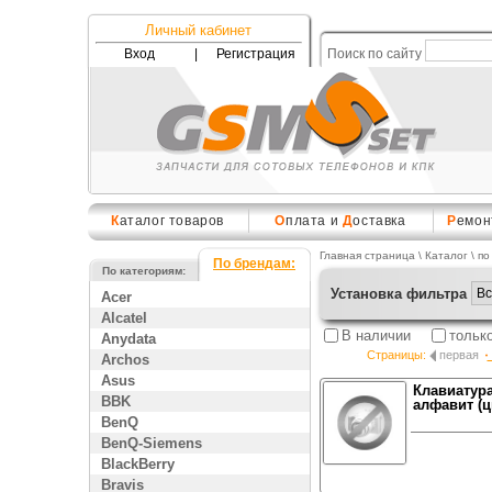
Личный кабинет
Вход
|
Регистрация
Поиск по сайту
К
аталог товаров
О
плата и
Д
оставка
Р
емон
Главная страница
\
Каталог
\ по
По брендам:
По категориям:
Установка фильтра
Acer
Alcatel
В наличии
тольк
Anydata
Страницы:
первая
Archos
Asus
Клавиатура
BBK
алфавит (ц
BenQ
BenQ-Siemens
BlackBerry
Bravis