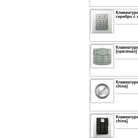
Клавиатура
серебро c 
Клавиатура 
[оригинал]
Клавиатура
china]
Клавиатура
china]