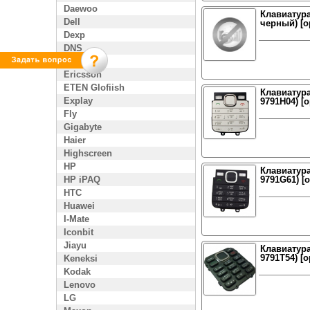
Daewoo
Клавиатура
Dell
черный) [о
Dexp
DNS
Enol
Ericsson
ETEN Glofiish
Клавиатура 
Explay
9791H04) [
Fly
Gigabyte
Haier
Highscreen
HP
Клавиатура
HP iPAQ
9791G61) [
HTC
Huawei
I-Mate
Iconbit
Jiayu
Клавиатура
9791T54) [
Keneksi
Kodak
Lenovo
LG