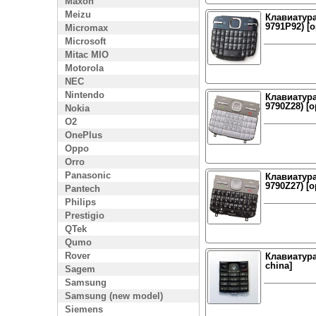
Maxon
Meizu
Клавиатура
9791P92) [
Micromax
Microsoft
Mitac MIO
Motorola
NEC
Nintendo
Клавиатура 
9790Z28) [
Nokia
O2
OnePlus
Oppo
Orro
Panasonic
Клавиатура
9790Z27) [
Pantech
Philips
Prestigio
QTek
Qumo
Rover
Клавиатура
china]
Sagem
Samsung
Samsung (new model)
Siemens