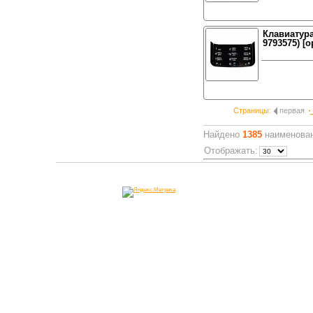
Клавиатура
9793575) [о
Страницы:
первая
Найдено
1385
наименован
Отображать: