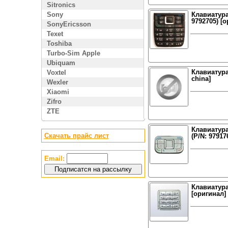
Sitronics
Sony
Клавиатура
9792705) [о
SonyEricsson
Texet
Toshiba
Turbo-Sim Apple
Ubiquam
Клавиатура
Voxtel
china]
Wexler
Xiaomi
Zifro
ZTE
Клавиатура
Скачать прайс лист
(P/N: 97917
Email:
Клавиатура
[оригинал]