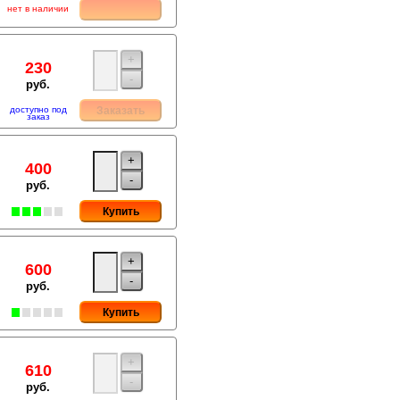
нет в наличии
+
230
-
руб.
доступно под
Заказать
заказ
+
400
-
руб.
Купить
+
600
-
руб.
Купить
+
610
-
руб.