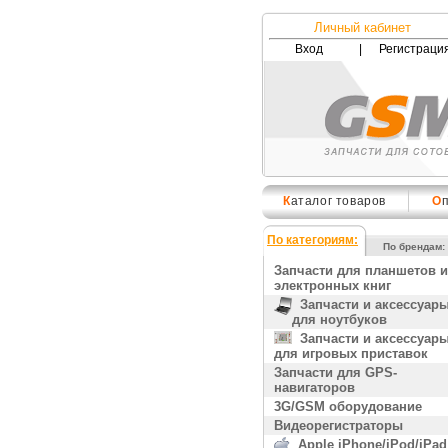
Личный кабинет
Вход
|
Регистраци
К
аталог товаров
О
По категориям:
По брендам:
Запчасти для планшетов и
электронных книг
Запчасти и аксессуар
для ноутбуков
Запчасти и аксессуар
для игровых приставок
Запчасти для GPS-
навигаторов
3G/GSM оборудование
Видеорегистраторы
Apple iPhone/iPod/iPad