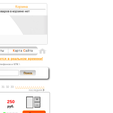
Корзина
оваров в корзине нет
кты
К
арта
С
айта
ется в реальном времени!
елефонов и КПК
\
31
32
33
последняя
+
250
-
руб.