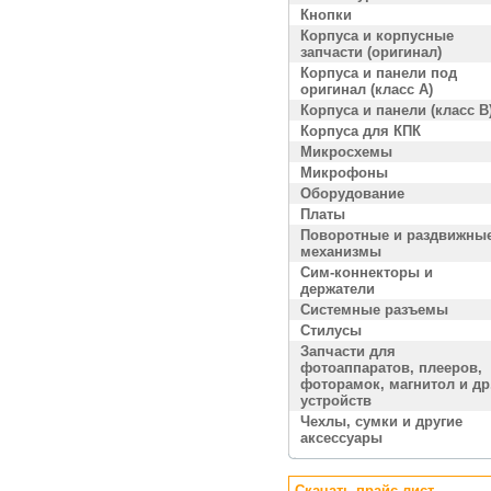
Кнопки
Корпуса и корпусные
запчасти (оригинал)
Корпуса и панели под
оригинал (класс A)
Корпуса и панели (класс B
Корпуса для КПК
Микросхемы
Микрофоны
Оборудование
Платы
Поворотные и раздвижны
механизмы
Сим-коннекторы и
держатели
Системные разъемы
Стилусы
Запчасти для
фотоаппаратов, плееров,
фоторамок, магнитол и др
устройств
Чехлы, сумки и другие
аксессуары
Скачать прайс лист