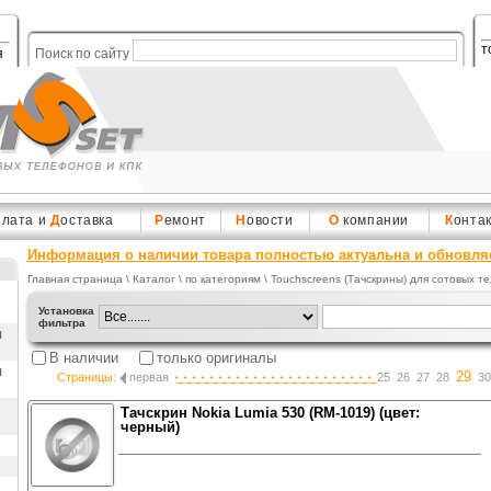
т
я
Поиск по сайту
плата и
Д
оставка
Р
емонт
Н
овости
О
компании
К
онта
Информация о наличии товара полностью актуальна и обновля
Главная страница
\
Каталог
\ по категориям \
Touchscreens (Тачскрины) для сотовых т
Установка
фильтра
ы
В наличии
только оригиналы
ы
29
Страницы:
первая
25
26
27
28
30
Тачскрин Nokia Lumia 530 (RM-1019) (цвет:
черный)