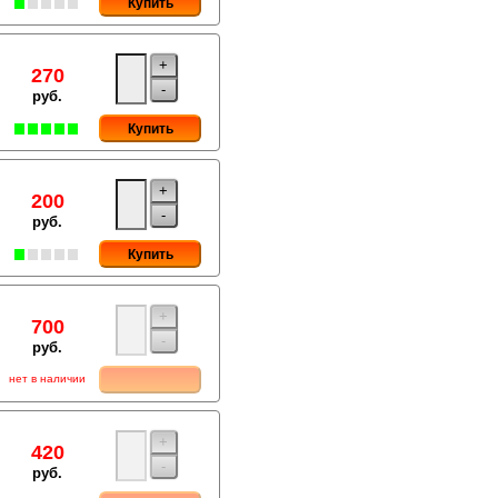
Купить
+
270
-
руб.
Купить
+
200
-
руб.
Купить
+
700
-
руб.
нет в наличии
+
420
-
руб.