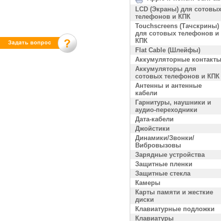
LCD (Экраны) для сотовы
телефонов и КПК
Touchscreens (Тачскрины)
для сотовых телефонов и
КПК
Flat Cable (Шлейфы)
Аккумуляторные контакт
Аккумуляторы для
сотовых телефонов и КПК
Антенны и антенные
кабели
Гарнитуры, наушники и
аудио-переходники
Дата-кабели
Джойстики
Динамики/Звонки/
Вибровызовы
Зарядные устройства
Защитные пленки
Защитные стекла
Камеры
Карты памяти и жесткие
диски
Клавиатурные подложки
Клавиатуры