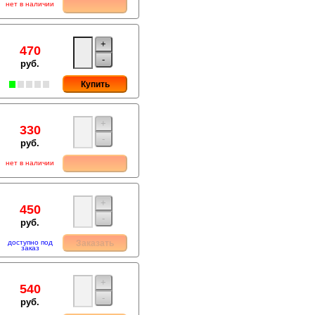
нет в наличии
+
470
-
руб.
Купить
+
330
-
руб.
нет в наличии
+
450
-
руб.
доступно под
Заказать
заказ
+
540
-
руб.