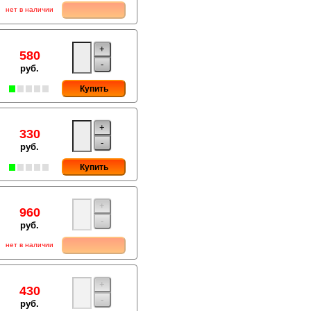
нет в наличии
+
580
-
руб.
Купить
+
330
-
руб.
Купить
+
960
-
руб.
нет в наличии
+
430
-
руб.