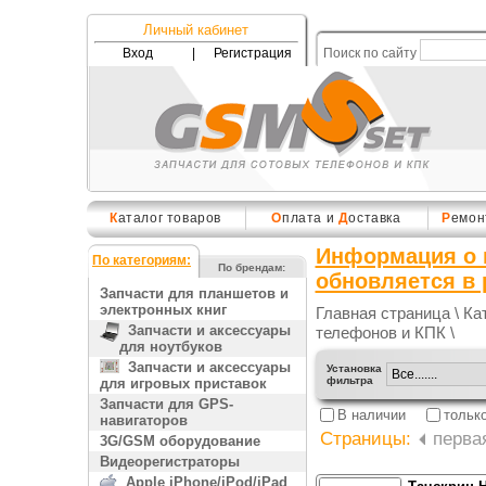
Личный кабинет
Вход
|
Регистрация
Поиск по сайту
К
аталог товаров
О
плата и
Д
оставка
Р
емон
Информация о 
По категориям:
По брендам:
обновляется в
Запчасти для планшетов и
электронных книг
Главная страница
\
Ка
Запчасти и аксессуары
телефонов и КПК
\
для ноутбуков
Запчасти и аксессуары
Установка
фильтра
для игровых приставок
Запчасти для GPS-
В наличии
тольк
навигаторов
Страницы:
перва
3G/GSM оборудование
Видеорегистраторы
Apple iPhone/iPod/iPad