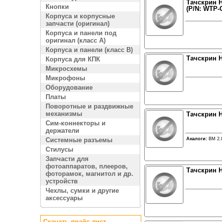
Тачскрин Hi
Кнопки
(P/N: WTP-C
Корпуса и корпусные
запчасти (оригинал)
Корпуса и панели под
оригинал (класс A)
Корпуса и панели (класс B)
Тачскрин H
Корпуса для КПК
Микросхемы
Микрофоны
Оборудование
Платы
Поворотные и раздвижные
механизмы
Тачскрин Hi
Сим-коннекторы и
держатели
Системные разъемы
Аналоги:
BM 2.
Стилусы
Запчасти для
фотоаппаратов, плееров,
Тачскрин H
фоторамок, магнитол и др.
устройств
Чехлы, сумки и другие
аксессуары
Скачать прайс лист