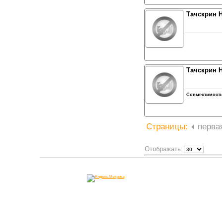
Тачскрин H
Тачскрин H
Совместимост
Страницы:
перва
Отображать: