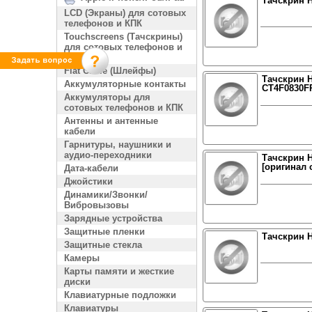
Тачскрин H
LCD (Экраны) для сотовых
телефонов и КПК
Touchscreens (Тачскрины)
для сотовых телефонов и
КПК
Flat Cable (Шлейфы)
Тачскрин H
Аккумуляторные контакты
CT4F0830FP
Аккумуляторы для
сотовых телефонов и КПК
Антенны и антенные
кабели
Гарнитуры, наушники и
аудио-переходники
Тачскрин H
[оригинал 
Дата-кабели
Джойстики
Динамики/Звонки/
Вибровызовы
Зарядные устройства
Защитные пленки
Тачскрин H
Защитные стекла
Камеры
Карты памяти и жесткие
диски
Клавиатурные подложки
Клавиатуры