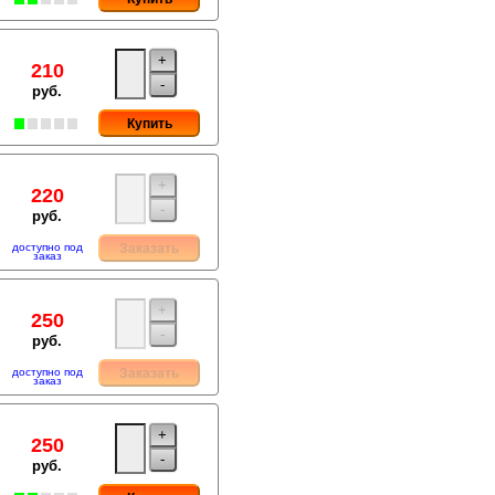
+
210
-
руб.
Купить
+
220
-
руб.
доступно под
Заказать
заказ
+
250
-
руб.
доступно под
Заказать
заказ
+
250
-
руб.