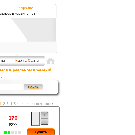
Корзина
оваров в корзине нет
кты
К
арта
С
айта
ется в реальном времени!
\
1
2
3
4
5
последняя
+
170
-
руб.
Купить