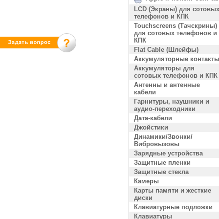
LCD (Экраны) для сотовы
телефонов и КПК
Touchscreens (Тачскрины)
для сотовых телефонов и
КПК
Flat Cable (Шлейфы)
Аккумуляторные контакт
Аккумуляторы для
сотовых телефонов и КПК
Антенны и антенные
кабели
Гарнитуры, наушники и
аудио-переходники
Дата-кабели
Джойстики
Динамики/Звонки/
Вибровызовы
Зарядные устройства
Защитные пленки
Защитные стекла
Камеры
Карты памяти и жесткие
диски
Клавиатурные подложки
Клавиатуры