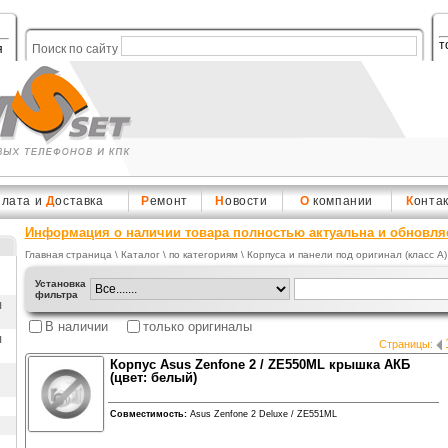
т
я
Поиск по сайту
плата и
Д
оставка
Р
емонт
Н
овости
О
компании
К
онта
Информация о наличии товара полностью актуальна и обновля
Главная страница
\
Каталог
\ по категориям \
Корпуса и панели под оригинал (класс A)
Установка
фильтра
ы
В наличии
только оригиналы
ы
Страницы:
Корпус Asus Zenfone 2 / ZE550ML крышка АКБ
(цвет: белый)
Совместимость:
Asus Zenfone 2 Deluxe / ZE551ML