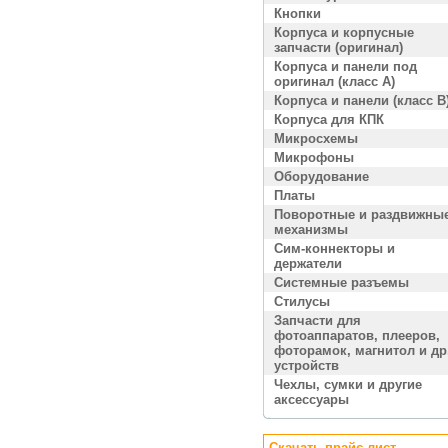
Кнопки
Корпуса и корпусные
запчасти (оригинал)
Корпуса и панели под
оригинал (класс A)
Корпуса и панели (класс B
Корпуса для КПК
Микросхемы
Микрофоны
Оборудование
Платы
Поворотные и раздвижны
механизмы
Сим-коннекторы и
держатели
Системные разъемы
Стилусы
Запчасти для
фотоаппаратов, плееров,
фоторамок, магнитол и др
устройств
Чехлы, сумки и другие
аксессуары
Скачать прайс лист