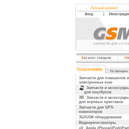
Личный кабинет
Вход
|
Регистраци
К
аталог товаров
О
По категориям:
По брендам:
Запчасти для планшетов и
электронных книг
Запчасти и аксессуар
для ноутбуков
Запчасти и аксессуар
для игровых приставок
Запчасти для GPS-
навигаторов
3G/GSM оборудование
Видеорегистраторы
Apple iPhone/iPod/iPad