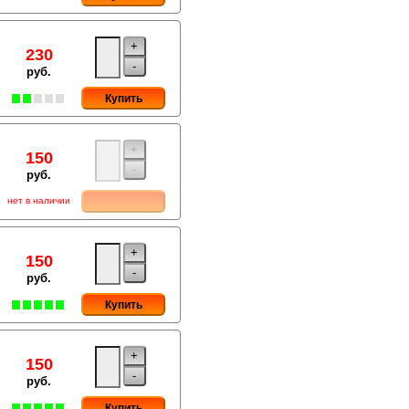
+
230
-
руб.
Купить
+
150
-
руб.
нет в наличии
+
150
-
руб.
Купить
+
150
-
руб.
Купить