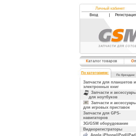
Личный кабинет
Вход
|
Регистраци
К
аталог товаров
О
По категориям:
По брендам:
Запчасти для планшетов и
электронных книг
Запчасти и аксессуар
для ноутбуков
Запчасти и аксессуар
для игровых приставок
Запчасти для GPS-
навигаторов
3G/GSM оборудование
Видеорегистраторы
Apple iPhone/iPod/iPad