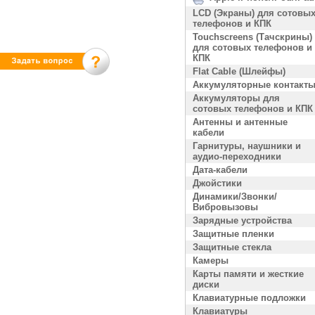
LCD (Экраны) для сотовы
телефонов и КПК
Touchscreens (Тачскрины)
для сотовых телефонов и
КПК
Flat Cable (Шлейфы)
Аккумуляторные контакт
Аккумуляторы для
сотовых телефонов и КПК
Антенны и антенные
кабели
Гарнитуры, наушники и
аудио-переходники
Дата-кабели
Джойстики
Динамики/Звонки/
Вибровызовы
Зарядные устройства
Защитные пленки
Защитные стекла
Камеры
Карты памяти и жесткие
диски
Клавиатурные подложки
Клавиатуры