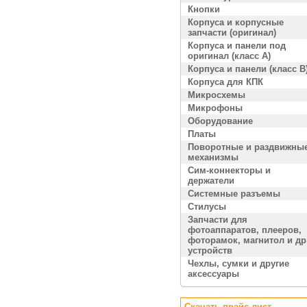
Кнопки
Корпуса и корпусные
запчасти (оригинал)
Корпуса и панели под
оригинал (класс A)
Корпуса и панели (класс B
Корпуса для КПК
Микросхемы
Микрофоны
Оборудование
Платы
Поворотные и раздвижны
механизмы
Сим-коннекторы и
держатели
Системные разъемы
Стилусы
Запчасти для
фотоаппаратов, плееров,
фоторамок, магнитол и др
устройств
Чехлы, сумки и другие
аксессуары
Скачать прайс лист