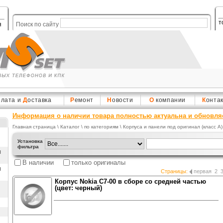
т
я
Поиск по сайту
плата и
Д
оставка
Р
емонт
Н
овости
О
компании
К
онта
Информация о наличии товара полностью актуальна и обновля
Главная страница
\
Каталог
\ по категориям \
Корпуса и панели под оригинал (класс A)
Установка
фильтра
ы
В наличии
только оригиналы
ы
Страницы:
первая
2
Корпус Nokia C7-00 в сборе со средней частью
(цвет: черный)