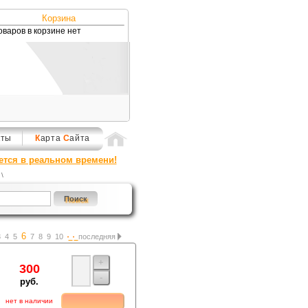
Корзина
оваров в корзине нет
кты
К
арта
С
айта
ется в реальном времени!
\
6
3
4
5
7
8
9
10
последняя
+
300
-
руб.
нет в наличии