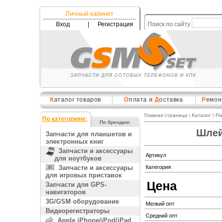
Личный кабинет
Вход
|
Регистрация
Поиск по сайту
К
аталог товаров
О
плата и
Д
оставка
Р
емон
Главная страница
\
Каталог
\
Fl
По категориям:
По брендам:
Шлей
Запчасти для планшетов и
электронных книг
Запчасти и аксессуары
Артикул
для ноутбуков
Запчасти и аксессуары
Категория
для игровых приставок
Цена
Запчасти для GPS-
навигаторов
3G/GSM оборудование
Мелкий опт
Видеорегистраторы
Средний опт
Apple iPhone/iPod/iPad