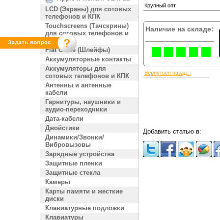
Крупный опт
LCD (Экраны) для сотовых
телефонов и КПК
Touchscreens (Тачскрины)
Наличие на складе:
для сотовых телефонов и
КПК
Flat Cable (Шлейфы)
Аккумуляторные контакты
Аккумуляторы для
Вернуться назад...
сотовых телефонов и КПК
Антенны и антенные
кабели
Гарнитуры, наушники и
аудио-переходники
Дата-кабели
Джойстики
Добавить статью в:
Динамики/Звонки/
Вибровызовы
Зарядные устройства
Защитные пленки
Защитные стекла
Камеры
Карты памяти и жесткие
диски
Клавиатурные подложки
Клавиатуры