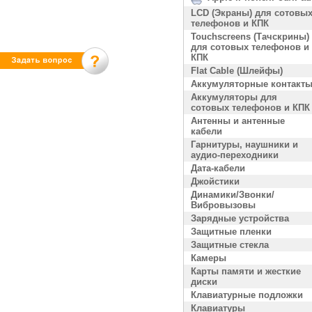
LCD (Экраны) для сотовы
телефонов и КПК
Touchscreens (Тачскрины)
для сотовых телефонов и
КПК
Flat Cable (Шлейфы)
Аккумуляторные контакт
Аккумуляторы для
сотовых телефонов и КПК
Антенны и антенные
кабели
Гарнитуры, наушники и
аудио-переходники
Дата-кабели
Джойстики
Динамики/Звонки/
Вибровызовы
Зарядные устройства
Защитные пленки
Защитные стекла
Камеры
Карты памяти и жесткие
диски
Клавиатурные подложки
Клавиатуры