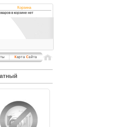
Корзина
оваров в корзине нет
кты
К
арта
С
айта
латный