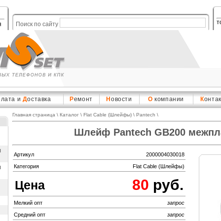
т
я
Поиск по сайту
плата и
Д
оставка
Р
емонт
Н
овости
О
компании
К
онта
Главная страница
\
Каталог
\
Flat Cable (Шлейфы)
\
Pantech
\
Шлейф Pantech GB200 межп
ы
Артикул
2000004030018
ы
Категория
Flat Cable (Шлейфы)
80
руб.
Цена
Мелкий опт
запрос
Средний опт
запрос