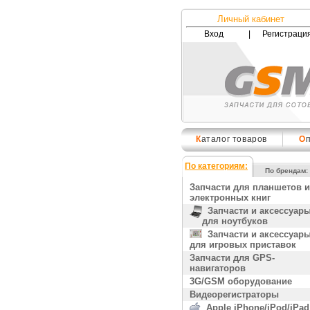
Личный кабинет
Вход
|
Регистраци
К
аталог товаров
О
По категориям:
По брендам:
Запчасти для планшетов и
электронных книг
Запчасти и аксессуар
для ноутбуков
Запчасти и аксессуар
для игровых приставок
Запчасти для GPS-
навигаторов
3G/GSM оборудование
Видеорегистраторы
Apple iPhone/iPod/iPad