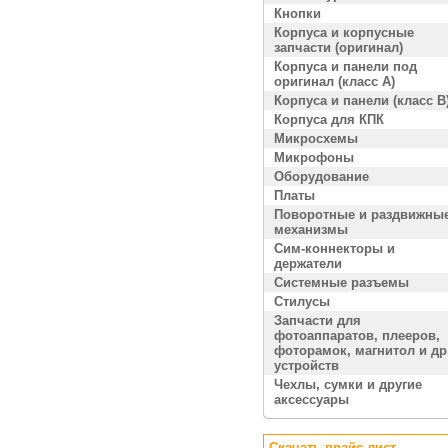
Кнопки
Корпуса и корпусные
запчасти (оригинал)
Корпуса и панели под
оригинал (класс A)
Корпуса и панели (класс B
Корпуса для КПК
Микросхемы
Микрофоны
Оборудование
Платы
Поворотные и раздвижны
механизмы
Сим-коннекторы и
держатели
Системные разъемы
Стилусы
Запчасти для
фотоаппаратов, плееров,
фоторамок, магнитол и др
устройств
Чехлы, сумки и другие
аксессуары
Скачать прайс лист