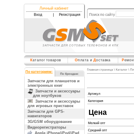
Личный кабинет
Вход
|
Регистрация
Поиск по сайту
К
аталог товаров
О
плата и
Д
оставка
Р
емон
Главная страница
\
Каталог
\
Пл
По категориям:
По брендам:
Запчасти для планшетов и
электронных книг
Запчасти и аксессуары
Артикул
для ноутбуков
Запчасти и аксессуары
Категория
для игровых приставок
Цена
Запчасти для GPS-
навигаторов
3G/GSM оборудование
Мелкий опт
Видеорегистраторы
Средний опт
Apple iPhone/iPod/iPad