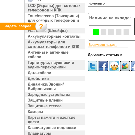
Крупный опт
LCD (Экраны) для сотовых
телефонов и КПК
Touchscreens (Тачскрины)
Наличие на складе:
для сотовых телефонов и
КПК
Flat Cable (Шлейфы)
Аккумуляторные контакты
Аккумуляторы для
Вернуться назад...
сотовых телефонов и КПК
Антенны и антенные
Добавить статью в:
кабели
Гарнитуры, наушники и
аудио-переходники
Дата-кабели
Джойстики
Динамики/Звонки/
Вибровызовы
Зарядные устройства
Защитные пленки
Защитные стекла
Камеры
Карты памяти и жесткие
диски
Клавиатурные подложки
Клавиатуры