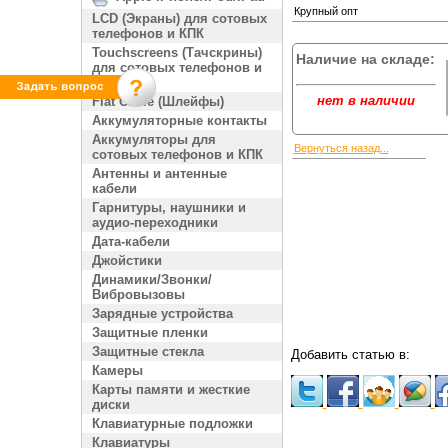
Крупный опт
LCD (Экраны) для сотовых
телефонов и КПК
Touchscreens (Тачскрины)
Наличие на складе:
для сотовых телефонов и
КПК
нет в наличии
Flat Cable (Шлейфы)
Аккумуляторные контакты
Аккумуляторы для
Вернуться назад...
сотовых телефонов и КПК
Антенны и антенные
кабели
Гарнитуры, наушники и
аудио-переходники
Дата-кабели
Джойстики
Динамики/Звонки/
Вибровызовы
Зарядные устройства
Защитные пленки
Защитные стекла
Добавить статью в:
Камеры
Карты памяти и жесткие
диски
Клавиатурные подложки
Клавиатуры