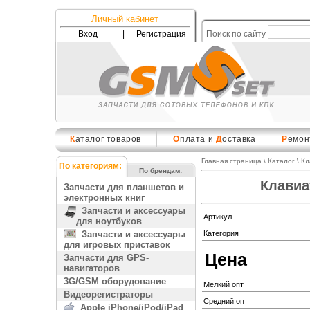
Личный кабинет
Вход
|
Регистрация
Поиск по сайту
К
аталог товаров
О
плата и
Д
оставка
Р
емон
Главная страница
\
Каталог
\
Кл
По категориям:
По брендам:
Клавиа
Запчасти для планшетов и
электронных книг
Запчасти и аксессуары
Артикул
для ноутбуков
Запчасти и аксессуары
Категория
для игровых приставок
Цена
Запчасти для GPS-
навигаторов
3G/GSM оборудование
Мелкий опт
Видеорегистраторы
Средний опт
Apple iPhone/iPod/iPad