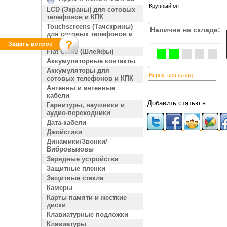
Крупный опт
LCD (Экраны) для сотовых
телефонов и КПК
Touchscreens (Тачскрины)
Наличие на складе:
для сотовых телефонов и
КПК
Flat Cable (Шлейфы)
Аккумуляторные контакты
Аккумуляторы для
Вернуться назад...
сотовых телефонов и КПК
Антенны и антенные
кабели
Добавить статью в:
Гарнитуры, наушники и
аудио-переходники
Дата-кабели
Джойстики
Динамики/Звонки/
Вибровызовы
Зарядные устройства
Защитные пленки
Защитные стекла
Камеры
Карты памяти и жесткие
диски
Клавиатурные подложки
Клавиатуры