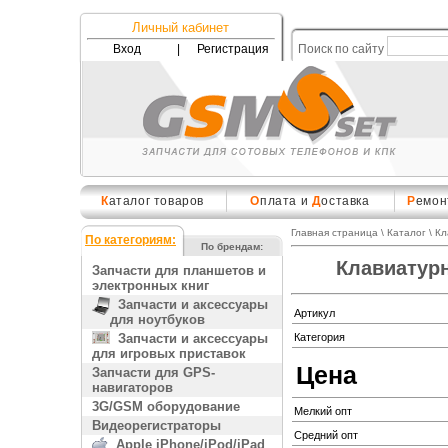
Личный кабинет
Вход
|
Регистрация
Поиск по сайту
К
аталог товаров
О
плата и
Д
оставка
Р
емон
Главная страница
\
Каталог
\
Кл
По категориям:
По брендам:
Клавиатур
Запчасти для планшетов и
электронных книг
Запчасти и аксессуары
Артикул
для ноутбуков
Запчасти и аксессуары
Категория
для игровых приставок
Цена
Запчасти для GPS-
навигаторов
3G/GSM оборудование
Мелкий опт
Видеорегистраторы
Средний опт
Apple iPhone/iPod/iPad