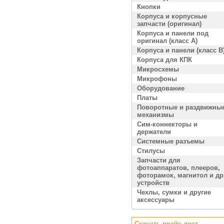
Кнопки
Корпуса и корпусные
запчасти (оригинал)
Корпуса и панели под
оригинал (класс A)
Корпуса и панели (класс B
Корпуса для КПК
Микросхемы
Микрофоны
Оборудование
Платы
Поворотные и раздвижны
механизмы
Сим-коннекторы и
держатели
Системные разъемы
Стилусы
Запчасти для
фотоаппаратов, плееров,
фоторамок, магнитол и др
устройств
Чехлы, сумки и другие
аксессуары
Скачать прайс лист