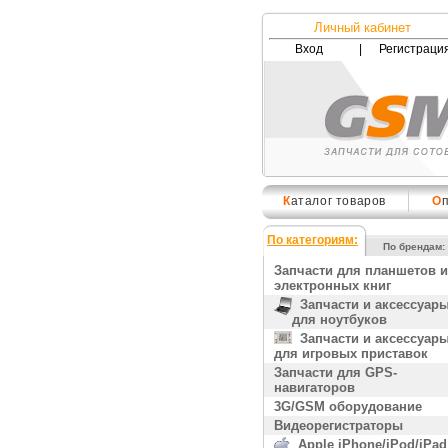
Личный кабинет
Вход
|
Регистраци
К
аталог товаров
О
По категориям:
По брендам:
Запчасти для планшетов и
электронных книг
Запчасти и аксессуар
для ноутбуков
Запчасти и аксессуар
для игровых приставок
Запчасти для GPS-
навигаторов
3G/GSM оборудование
Видеорегистраторы
Apple iPhone/iPod/iPad