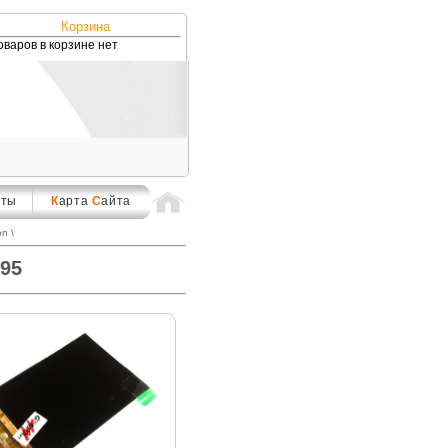
Корзина
оваров в корзине нет
кты
К
арта
С
айта
on
\
95