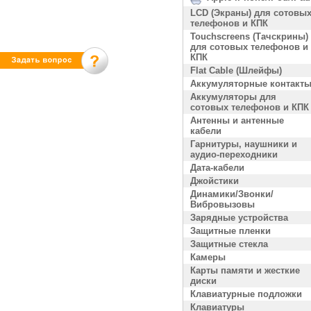
LCD (Экраны) для сотовы
телефонов и КПК
Touchscreens (Тачскрины)
для сотовых телефонов и
КПК
Flat Cable (Шлейфы)
Аккумуляторные контакт
Аккумуляторы для
сотовых телефонов и КПК
Антенны и антенные
кабели
Гарнитуры, наушники и
аудио-переходники
Дата-кабели
Джойстики
Динамики/Звонки/
Вибровызовы
Зарядные устройства
Защитные пленки
Защитные стекла
Камеры
Карты памяти и жесткие
диски
Клавиатурные подложки
Клавиатуры