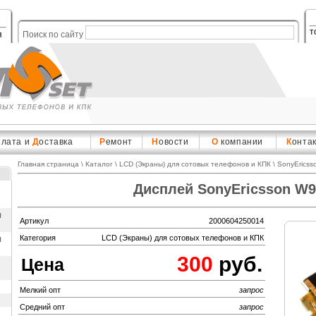
т
я
Поиск по сайту
плата и
Д
оставка
Р
емонт
Н
овости
О
компании
К
онта
Главная страница
\
Каталог
\
LCD (Экраны) для сотовых телефонов и КПК
\
SonyEricss
Дисплей SonyEricsson W9
ы
Артикул
2000604250014
ы
Категория
LCD (Экраны) для сотовых телефонов и КПК
300
руб.
Цена
Мелкий опт
запрос
Средний опт
запрос