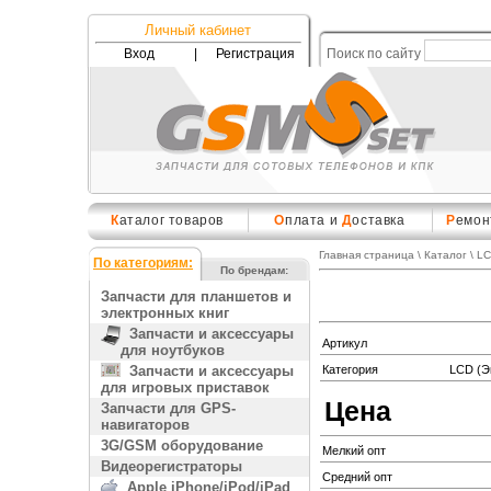
Личный кабинет
Вход
|
Регистрация
Поиск по сайту
К
аталог товаров
О
плата и
Д
оставка
Р
емон
Главная страница
\
Каталог
\
LC
По категориям:
По брендам:
Запчасти для планшетов и
электронных книг
Запчасти и аксессуары
Артикул
для ноутбуков
Запчасти и аксессуары
Категория
LCD (Э
для игровых приставок
Цена
Запчасти для GPS-
навигаторов
3G/GSM оборудование
Мелкий опт
Видеорегистраторы
Средний опт
Apple iPhone/iPod/iPad