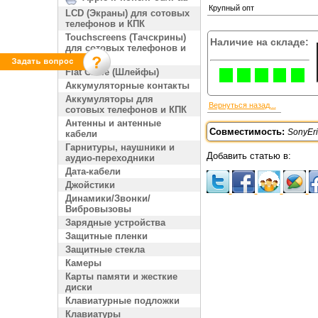
Крупный опт
LCD (Экраны) для сотовых
телефонов и КПК
Touchscreens (Тачскрины)
Наличие на складе:
для сотовых телефонов и
КПК
Flat Cable (Шлейфы)
Аккумуляторные контакты
Аккумуляторы для
Вернуться назад...
сотовых телефонов и КПК
Антенны и антенные
Совместимость:
SonyEr
кабели
Гарнитуры, наушники и
Добавить статью в:
аудио-переходники
Дата-кабели
Джойстики
Динамики/Звонки/
Вибровызовы
Зарядные устройства
Защитные пленки
Защитные стекла
Камеры
Карты памяти и жесткие
диски
Клавиатурные подложки
Клавиатуры