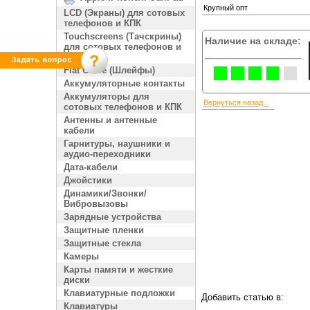
Крупный опт
LCD (Экраны) для сотовых
телефонов и КПК
Touchscreens (Тачскрины)
Наличие на складе:
для сотовых телефонов и
КПК
Flat Cable (Шлейфы)
Аккумуляторные контакты
Аккумуляторы для
Вернуться назад...
сотовых телефонов и КПК
Антенны и антенные
кабели
Гарнитуры, наушники и
аудио-переходники
Дата-кабели
Джойстики
Динамики/Звонки/
Вибровызовы
Зарядные устройства
Защитные пленки
Защитные стекла
Камеры
Карты памяти и жесткие
диски
Клавиатурные подложки
Добавить статью в:
Клавиатуры