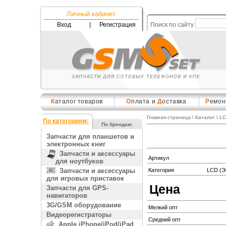
Личный кабинет
Вход
|
Регистрация
Поиск по сайту
К
аталог товаров
О
плата и
Д
оставка
Р
емон
Главная страница
\
Каталог
\
LC
По категориям:
По брендам:
Запчасти для планшетов и
электронных книг
Запчасти и аксессуары
Артикул
для ноутбуков
Запчасти и аксессуары
Категория
LCD (Э
для игровых приставок
Цена
Запчасти для GPS-
навигаторов
3G/GSM оборудование
Мелкий опт
Видеорегистраторы
Средний опт
Apple iPhone/iPod/iPad