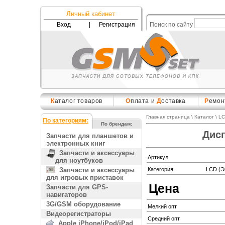
Личный кабинет
Вход
|
Регистрация
Поиск по сайту
К
аталог товаров
О
плата и
Д
оставка
Р
емон
Главная страница
\
Каталог
\
LC
По категориям:
По брендам:
Дисп
Запчасти для планшетов и
электронных книг
Запчасти и аксессуары
Артикул
для ноутбуков
Запчасти и аксессуары
Категория
LCD (Э
для игровых приставок
Цена
Запчасти для GPS-
навигаторов
3G/GSM оборудование
Мелкий опт
Видеорегистраторы
Средний опт
Apple iPhone/iPod/iPad