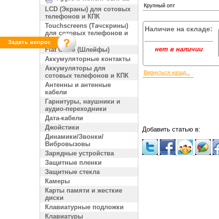
Крупный опт
LCD (Экраны) для сотовых
телефонов и КПК
Touchscreens (Тачскрины)
Наличие на складе:
для сотовых телефонов и
КПК
нет в наличии
Flat Cable (Шлейфы)
Аккумуляторные контакты
Аккумуляторы для
Вернуться назад...
сотовых телефонов и КПК
Антенны и антенные
кабели
Гарнитуры, наушники и
аудио-переходники
Дата-кабели
Джойстики
Добавить статью в:
Динамики/Звонки/
Вибровызовы
Зарядные устройства
Защитные пленки
Защитные стекла
Камеры
Карты памяти и жесткие
диски
Клавиатурные подложки
Клавиатуры