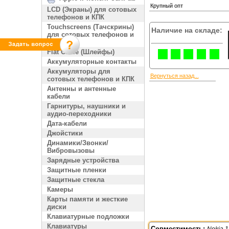
Крупный опт
LCD (Экраны) для сотовых
телефонов и КПК
Touchscreens (Тачскрины)
Наличие на складе:
для сотовых телефонов и
КПК
Flat Cable (Шлейфы)
Аккумуляторные контакты
Аккумуляторы для
Вернуться назад...
сотовых телефонов и КПК
Антенны и антенные
кабели
Гарнитуры, наушники и
аудио-переходники
Дата-кабели
Джойстики
Динамики/Звонки/
Вибровызовы
Зарядные устройства
Защитные пленки
Защитные стекла
Камеры
Карты памяти и жесткие
диски
Клавиатурные подложки
Клавиатуры
Совместимость:
Nokia 1