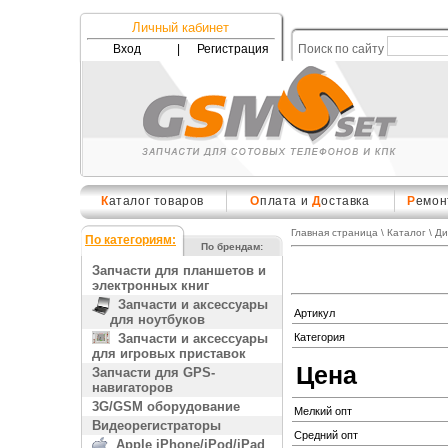
Личный кабинет
Вход
|
Регистрация
Поиск по сайту
К
аталог товаров
О
плата и
Д
оставка
Р
емон
Главная страница
\
Каталог
\
Ди
По категориям:
По брендам:
Запчасти для планшетов и
электронных книг
Запчасти и аксессуары
Артикул
для ноутбуков
Запчасти и аксессуары
Категория
для игровых приставок
Цена
Запчасти для GPS-
навигаторов
3G/GSM оборудование
Мелкий опт
Видеорегистраторы
Средний опт
Apple iPhone/iPod/iPad