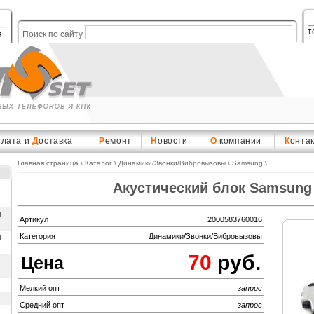
т
я
Поиск по сайту
плата и
Д
оставка
Р
емонт
Н
овости
О
компании
К
онта
Главная страница
\
Каталог
\
Динамики/Звонки/Вибровызовы
\
Samsung
\
Акустический блок Samsung
ы
Артикул
2000583760016
ы
Категория
Динамики/Звонки/Вибровызовы
70
руб.
Цена
Мелкий опт
запрос
Средний опт
запрос