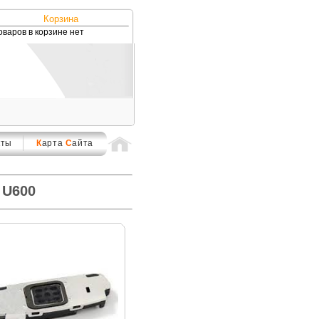
Корзина
оваров в корзине нет
кты
К
арта
С
айта
 U600