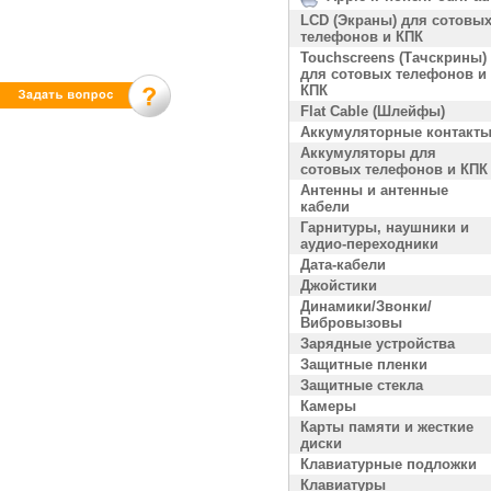
LCD (Экраны) для сотовы
телефонов и КПК
Touchscreens (Тачскрины)
для сотовых телефонов и
КПК
Flat Cable (Шлейфы)
Аккумуляторные контакт
Аккумуляторы для
сотовых телефонов и КПК
Антенны и антенные
кабели
Гарнитуры, наушники и
аудио-переходники
Дата-кабели
Джойстики
Динамики/Звонки/
Вибровызовы
Зарядные устройства
Защитные пленки
Защитные стекла
Камеры
Карты памяти и жесткие
диски
Клавиатурные подложки
Клавиатуры