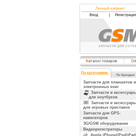
Личный кабинет
Вход
|
Регистраци
К
аталог товаров
О
По категориям:
По брендам:
Запчасти для планшетов и
электронных книг
Запчасти и аксессуар
для ноутбуков
Запчасти и аксессуар
для игровых приставок
Запчасти для GPS-
навигаторов
3G/GSM оборудование
Видеорегистраторы
Apple iPhone/iPod/iPad