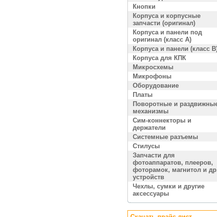
Кнопки
Корпуса и корпусные
запчасти (оригинал)
Корпуса и панели под
оригинал (класс A)
Корпуса и панели (класс B
Корпуса для КПК
Микросхемы
Микрофоны
Оборудование
Платы
Поворотные и раздвижны
механизмы
Сим-коннекторы и
держатели
Системные разъемы
Стилусы
Запчасти для
фотоаппаратов, плееров,
фоторамок, магнитол и др
устройств
Чехлы, сумки и другие
аксессуары
Скачать прайс лист