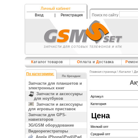
Личный кабинет
Вход
|
Регистрация
Поиск по сайту
К
аталог товаров
О
плата и
Д
оставка
Р
емон
Главная страница
\
Каталог
\
Ди
По категориям:
По брендам:
Ак
Запчасти для планшетов и
электронных книг
Запчасти и аксессуары
Артикул
для ноутбуков
Запчасти и аксессуары
Категория
для игровых приставок
Цена
Запчасти для GPS-
навигаторов
3G/GSM оборудование
Мелкий опт
Видеорегистраторы
Средний опт
Apple iPhone/iPod/iPad