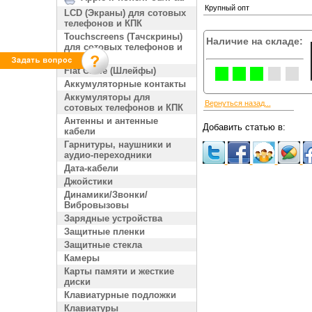
Крупный опт
LCD (Экраны) для сотовых
телефонов и КПК
Touchscreens (Тачскрины)
Наличие на складе:
для сотовых телефонов и
КПК
Flat Cable (Шлейфы)
Аккумуляторные контакты
Аккумуляторы для
Вернуться назад...
сотовых телефонов и КПК
Антенны и антенные
Добавить статью в:
кабели
Гарнитуры, наушники и
аудио-переходники
Дата-кабели
Джойстики
Динамики/Звонки/
Вибровызовы
Зарядные устройства
Защитные пленки
Защитные стекла
Камеры
Карты памяти и жесткие
диски
Клавиатурные подложки
Клавиатуры