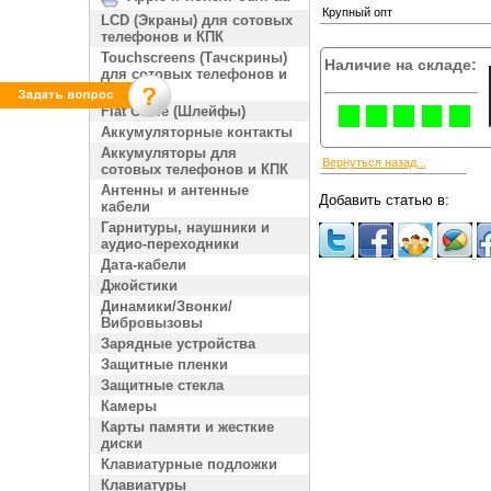
Крупный опт
LCD (Экраны) для сотовых
телефонов и КПК
Touchscreens (Тачскрины)
Наличие на складе:
для сотовых телефонов и
КПК
Flat Cable (Шлейфы)
Аккумуляторные контакты
Аккумуляторы для
Вернуться назад...
сотовых телефонов и КПК
Антенны и антенные
Добавить статью в:
кабели
Гарнитуры, наушники и
аудио-переходники
Дата-кабели
Джойстики
Динамики/Звонки/
Вибровызовы
Зарядные устройства
Защитные пленки
Защитные стекла
Камеры
Карты памяти и жесткие
диски
Клавиатурные подложки
Клавиатуры