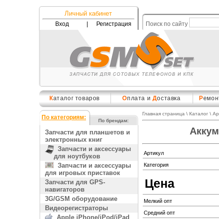
Личный кабинет
Вход
|
Регистрация
Поиск по сайту
К
аталог товаров
О
плата и
Д
оставка
Р
емон
Главная страница
\
Каталог
\
Ap
По категориям:
По брендам:
Аккум
Запчасти для планшетов и
электронных книг
Запчасти и аксессуары
Артикул
для ноутбуков
Запчасти и аксессуары
Категория
для игровых приставок
Цена
Запчасти для GPS-
навигаторов
3G/GSM оборудование
Мелкий опт
Видеорегистраторы
Средний опт
Apple iPhone/iPod/iPad