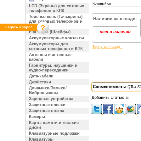
Крупный опт
LCD (Экраны) для сотовых
телефонов и КПК
Touchscreens (Тачскрины)
Наличие на складе:
для сотовых телефонов и
КПК
нет в наличии
Flat Cable (Шлейфы)
Аккумуляторные контакты
Аккумуляторы для
Вернуться назад...
сотовых телефонов и КПК
Антенны и антенные
кабели
Гарнитуры, наушники и
аудио-переходники
Дата-кабели
Джойстики
Совместимость:
QTek S
Динамики/Звонки/
Вибровызовы
Добавить статью в:
Зарядные устройства
Защитные пленки
Защитные стекла
Камеры
Карты памяти и жесткие
диски
Клавиатурные подложки
Клавиатуры