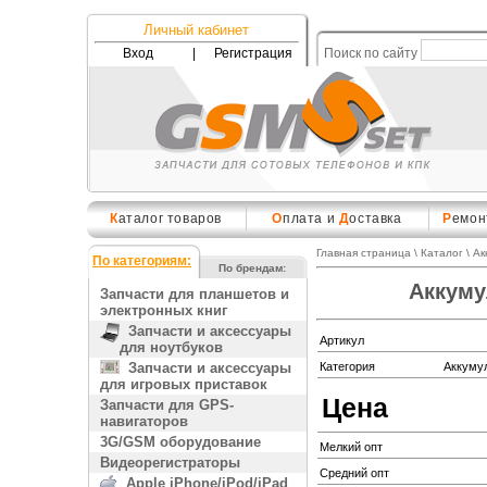
Личный кабинет
Вход
|
Регистрация
Поиск по сайту
К
аталог товаров
О
плата и
Д
оставка
Р
емон
Главная страница
\
Каталог
\
Ак
По категориям:
По брендам:
Аккуму
Запчасти для планшетов и
электронных книг
Запчасти и аксессуары
Артикул
для ноутбуков
Запчасти и аксессуары
Категория
Аккуму
для игровых приставок
Цена
Запчасти для GPS-
навигаторов
3G/GSM оборудование
Мелкий опт
Видеорегистраторы
Средний опт
Apple iPhone/iPod/iPad