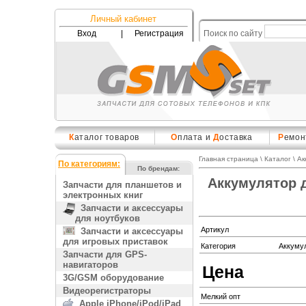
Личный кабинет
Вход
|
Регистрация
Поиск по сайту
К
аталог товаров
О
плата и
Д
оставка
Р
емон
Главная страница
\
Каталог
\
Ак
По категориям:
По брендам:
Аккумулятор д
Запчасти для планшетов и
электронных книг
Запчасти и аксессуары
для ноутбуков
Артикул
Запчасти и аксессуары
для игровых приставок
Категория
Аккуму
Запчасти для GPS-
навигаторов
Цена
3G/GSM оборудование
Видеорегистраторы
Мелкий опт
Apple iPhone/iPod/iPad