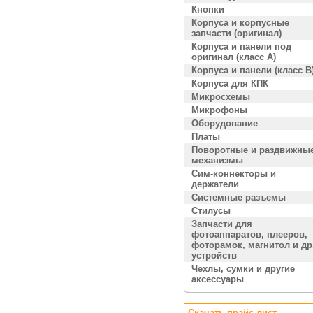
Кнопки
Корпуса и корпусные
запчасти (оригинал)
Корпуса и панели под
оригинал (класс A)
Корпуса и панели (класс B
Корпуса для КПК
Микросхемы
Микрофоны
Оборудование
Платы
Поворотные и раздвижны
механизмы
Сим-коннекторы и
держатели
Системные разъемы
Стилусы
Запчасти для
фотоаппаратов, плееров,
фоторамок, магнитол и др
устройств
Чехлы, сумки и другие
аксессуары
Скачать прайс лист