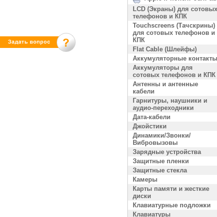
LCD (Экраны) для сотовы
телефонов и КПК
Touchscreens (Тачскрины)
для сотовых телефонов и
КПК
Flat Cable (Шлейфы)
Аккумуляторные контакт
Аккумуляторы для
сотовых телефонов и КПК
Антенны и антенные
кабели
Гарнитуры, наушники и
аудио-переходники
Дата-кабели
Джойстики
Динамики/Звонки/
Вибровызовы
Зарядные устройства
Защитные пленки
Защитные стекла
Камеры
Карты памяти и жесткие
диски
Клавиатурные подложки
Клавиатуры