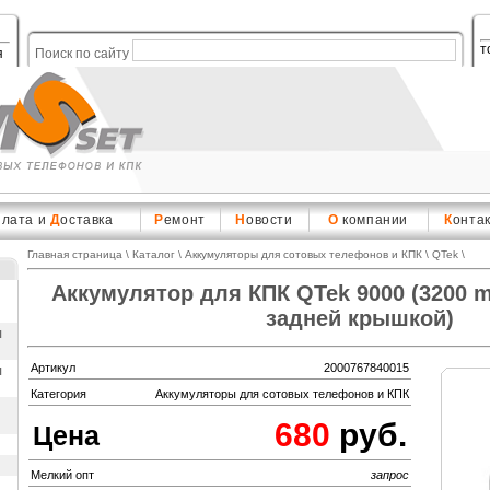
т
я
Поиск по сайту
плата и
Д
оставка
Р
емонт
Н
овости
О
компании
К
онта
Главная страница
\
Каталог
\
Аккумуляторы для сотовых телефонов и КПК
\
QTek
\
Аккумулятор для КПК QTek 9000 (3200 
задней крышкой)
ы
Артикул
2000767840015
ы
Категория
Аккумуляторы для сотовых телефонов и КПК
680
руб.
Цена
Мелкий опт
запрос