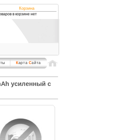
Корзина
оваров в корзине нет
кты
К
арта
С
айта
mAh усиленный с