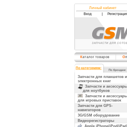
Личный кабинет
Вход
|
Регистраци
К
аталог товаров
О
По категориям:
По брендам:
Запчасти для планшетов и
электронных книг
Запчасти и аксессуар
для ноутбуков
Запчасти и аксессуар
для игровых приставок
Запчасти для GPS-
навигаторов
3G/GSM оборудование
Видеорегистраторы
Apple iPhone/iPod/iPad