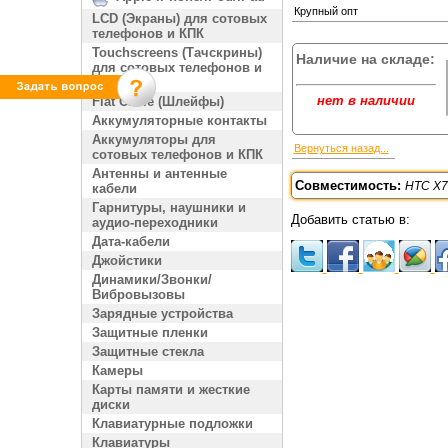
Крупный опт
LCD (Экраны) для сотовых
телефонов и КПК
Touchscreens (Тачскрины)
Наличие на складе:
для сотовых телефонов и
КПК
нет в наличии
Flat Cable (Шлейфы)
Аккумуляторные контакты
Аккумуляторы для
Вернуться назад...
сотовых телефонов и КПК
Антенны и антенные
Совместимость:
HTC X7
кабели
Гарнитуры, наушники и
Добавить статью в:
аудио-переходники
Дата-кабели
Джойстики
Динамики/Звонки/
Вибровызовы
Зарядные устройства
Защитные пленки
Защитные стекла
Камеры
Карты памяти и жесткие
диски
Клавиатурные подложки
Клавиатуры