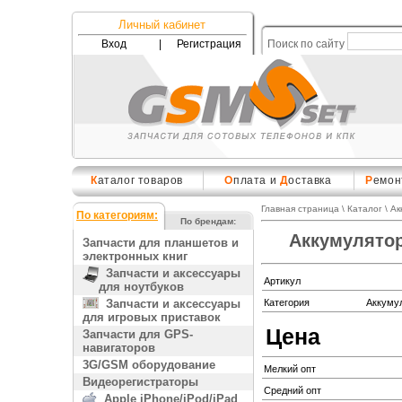
Личный кабинет
Вход
|
Регистрация
Поиск по сайту
К
аталог товаров
О
плата и
Д
оставка
Р
емон
Главная страница
\
Каталог
\
Ак
По категориям:
По брендам:
Аккумулятор
Запчасти для планшетов и
электронных книг
Запчасти и аксессуары
Артикул
для ноутбуков
Запчасти и аксессуары
Категория
Аккуму
для игровых приставок
Цена
Запчасти для GPS-
навигаторов
3G/GSM оборудование
Мелкий опт
Видеорегистраторы
Средний опт
Apple iPhone/iPod/iPad