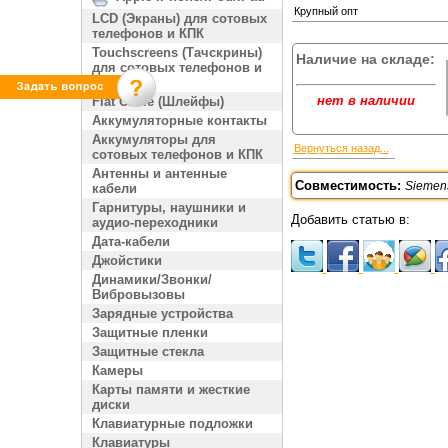
Крупный опт
LCD (Экраны) для сотовых
телефонов и КПК
Touchscreens (Тачскрины)
Наличие на складе:
для сотовых телефонов и
КПК
нет в наличии
Flat Cable (Шлейфы)
Аккумуляторные контакты
Аккумуляторы для
Вернуться назад...
сотовых телефонов и КПК
Антенны и антенные
Совместимость:
Siemen
кабели
Гарнитуры, наушники и
Добавить статью в:
аудио-переходники
Дата-кабели
Джойстики
Динамики/Звонки/
Вибровызовы
Зарядные устройства
Защитные пленки
Защитные стекла
Камеры
Карты памяти и жесткие
диски
Клавиатурные подложки
Клавиатуры