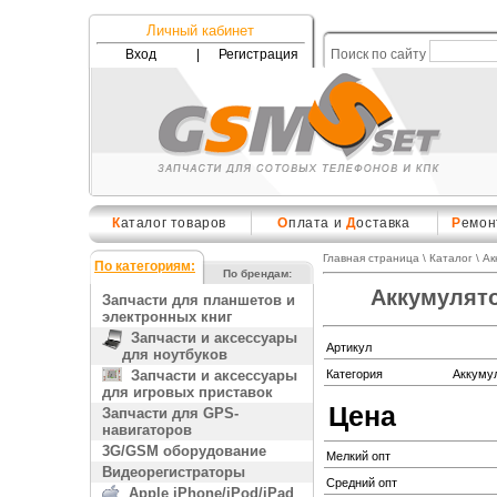
Личный кабинет
Вход
|
Регистрация
Поиск по сайту
К
аталог товаров
О
плата и
Д
оставка
Р
емон
Главная страница
\
Каталог
\
Ак
По категориям:
По брендам:
Аккумулято
Запчасти для планшетов и
электронных книг
Запчасти и аксессуары
Артикул
для ноутбуков
Запчасти и аксессуары
Категория
Аккуму
для игровых приставок
Цена
Запчасти для GPS-
навигаторов
3G/GSM оборудование
Мелкий опт
Видеорегистраторы
Средний опт
Apple iPhone/iPod/iPad