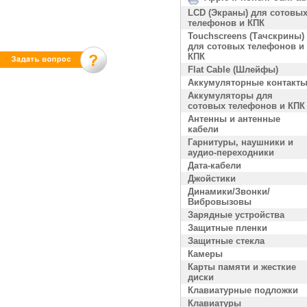
LCD (Экраны) для сотовы
телефонов и КПК
Touchscreens (Тачскрины)
для сотовых телефонов и
КПК
Flat Cable (Шлейфы)
Аккумуляторные контакт
Аккумуляторы для
сотовых телефонов и КПК
Антенны и антенные
кабели
Гарнитуры, наушники и
аудио-переходники
Дата-кабели
Джойстики
Динамики/Звонки/
Вибровызовы
Зарядные устройства
Защитные пленки
Защитные стекла
Камеры
Карты памяти и жесткие
диски
Клавиатурные подложки
Клавиатуры