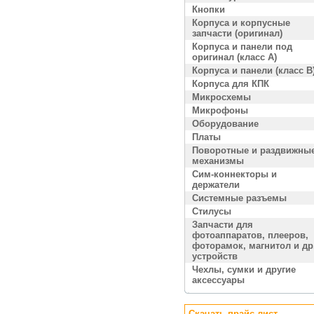
Кнопки
Корпуса и корпусные
запчасти (оригинал)
Корпуса и панели под
оригинал (класс A)
Корпуса и панели (класс B
Корпуса для КПК
Микросхемы
Микрофоны
Оборудование
Платы
Поворотные и раздвижны
механизмы
Сим-коннекторы и
держатели
Системные разъемы
Стилусы
Запчасти для
фотоаппаратов, плееров,
фоторамок, магнитол и др
устройств
Чехлы, сумки и другие
аксессуары
Скачать прайс лист