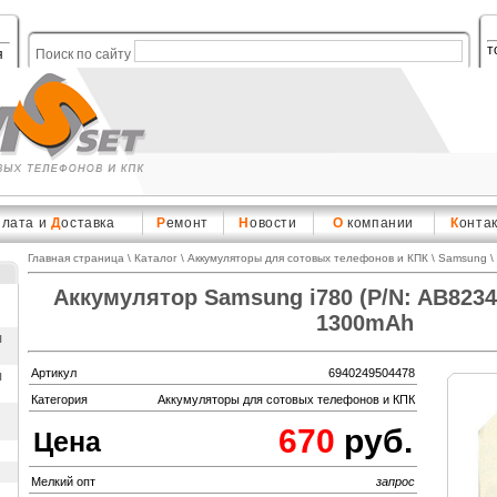
т
я
Поиск по сайту
плата и
Д
оставка
Р
емонт
Н
овости
О
компании
К
онта
Главная страница
\
Каталог
\
Аккумуляторы для сотовых телефонов и КПК
\
Samsung
\
Аккумулятор Samsung i780 (P/N: AB8234
1300mAh
ы
Артикул
6940249504478
ы
Категория
Аккумуляторы для сотовых телефонов и КПК
670
руб.
Цена
Мелкий опт
запрос