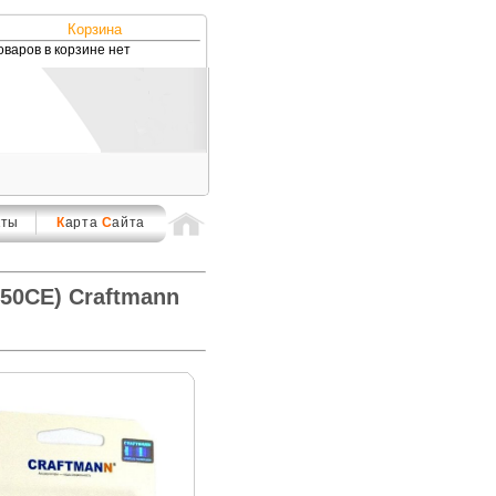
Корзина
оваров в корзине нет
кты
К
арта
С
айта
50CE) Craftmann