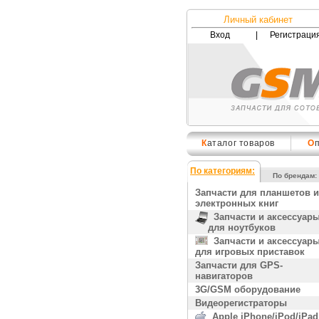
Личный кабинет
Вход
|
Регистраци
К
аталог товаров
О
По категориям:
По брендам:
Запчасти для планшетов и
электронных книг
Запчасти и аксессуар
для ноутбуков
Запчасти и аксессуар
для игровых приставок
Запчасти для GPS-
навигаторов
3G/GSM оборудование
Видеорегистраторы
Apple iPhone/iPod/iPad