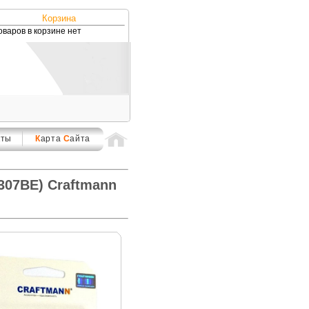
Корзина
оваров в корзине нет
кты
К
арта
С
айта
307BE) Craftmann