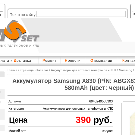
т
я
Поиск по сайту
плата и
Д
оставка
Р
емонт
Н
овости
О
компании
К
онта
Главная страница
\
Каталог
\
Аккумуляторы для сотовых телефонов и КПК
\
Samsung
\
Аккумулятор Samsung X830 (P/N: ABGX8
580mAh (цвет: черный)
ы
Артикул
6940249503303
ы
Категория
Аккумуляторы для сотовых телефонов и КПК
390
руб.
Цена
Мелкий опт
запрос