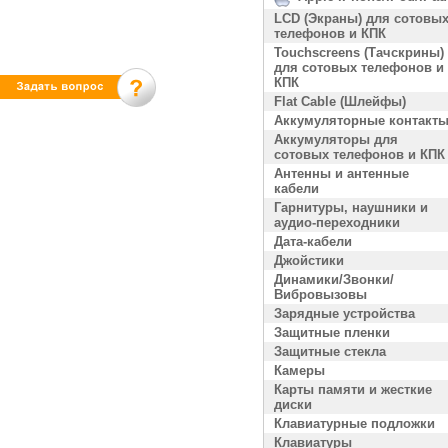
LCD (Экраны) для сотовы
телефонов и КПК
Touchscreens (Тачскрины)
для сотовых телефонов и
КПК
Flat Cable (Шлейфы)
Аккумуляторные контакт
Аккумуляторы для
сотовых телефонов и КПК
Антенны и антенные
кабели
Гарнитуры, наушники и
аудио-переходники
Дата-кабели
Джойстики
Динамики/Звонки/
Вибровызовы
Зарядные устройства
Защитные пленки
Защитные стекла
Камеры
Карты памяти и жесткие
диски
Клавиатурные подложки
Клавиатуры