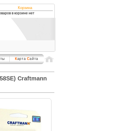
Корзина
оваров в корзине нет
кты
К
арта
С
айта
58SE) Craftmann