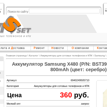
т
я
Поиск по сайту
плата и
Д
оставка
Р
емонт
Н
овости
О
компании
К
онта
Главная страница
\
Каталог
\
Аккумуляторы для сотовых телефонов и КПК
\
Samsung
\
Аккумулятор Samsung X480 (P/N: BST39
800mAh (цвет: серебро)
ы
Артикул
6940249505710
ы
Категория
Аккумуляторы для сотовых телефонов и КПК
360
руб.
Цена
Мелкий опт
запрос