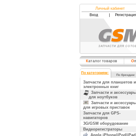
Личный кабинет
Вход
|
Регистраци
К
аталог товаров
О
По категориям:
По брендам:
Запчасти для планшетов и
электронных книг
Запчасти и аксессуар
для ноутбуков
Запчасти и аксессуар
для игровых приставок
Запчасти для GPS-
навигаторов
3G/GSM оборудование
Видеорегистраторы
Apple iPhone/iPod/iPad