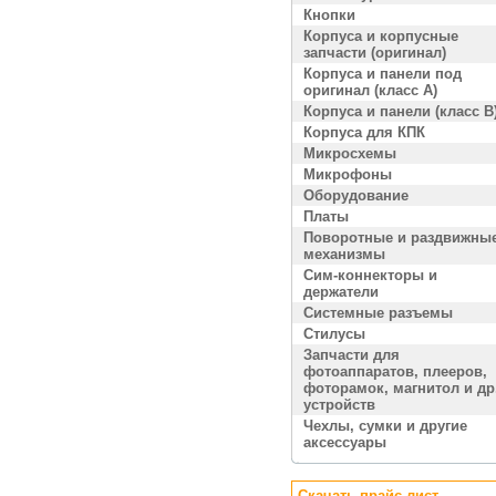
Кнопки
Корпуса и корпусные
запчасти (оригинал)
Корпуса и панели под
оригинал (класс A)
Корпуса и панели (класс B
Корпуса для КПК
Микросхемы
Микрофоны
Оборудование
Платы
Поворотные и раздвижны
механизмы
Сим-коннекторы и
держатели
Системные разъемы
Стилусы
Запчасти для
фотоаппаратов, плееров,
фоторамок, магнитол и др
устройств
Чехлы, сумки и другие
аксессуары
Скачать прайс лист