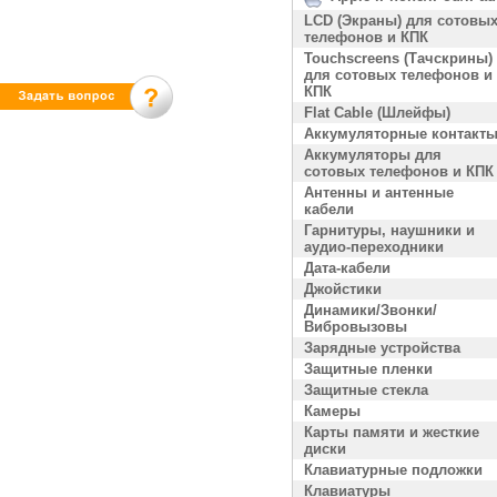
LCD (Экраны) для сотовы
телефонов и КПК
Touchscreens (Тачскрины)
для сотовых телефонов и
КПК
Flat Cable (Шлейфы)
Аккумуляторные контакт
Аккумуляторы для
сотовых телефонов и КПК
Антенны и антенные
кабели
Гарнитуры, наушники и
аудио-переходники
Дата-кабели
Джойстики
Динамики/Звонки/
Вибровызовы
Зарядные устройства
Защитные пленки
Защитные стекла
Камеры
Карты памяти и жесткие
диски
Клавиатурные подложки
Клавиатуры