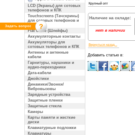
Крупный опт
LCD (Экраны) для сотовых
телефонов и КПК
Touchscreens (Тачскрины)
Наличие на складе:
для сотовых телефонов и
КПК
нет в наличии
Flat Cable (Шлейфы)
Аккумуляторные контакты
Аккумуляторы для
Вернуться назад...
сотовых телефонов и КПК
Антенны и антенные
Добавить статью в:
кабели
Гарнитуры, наушники и
аудио-переходники
Дата-кабели
Джойстики
Динамики/Звонки/
Вибровызовы
Зарядные устройства
Защитные пленки
Защитные стекла
Камеры
Карты памяти и жесткие
диски
Клавиатурные подложки
Клавиатуры