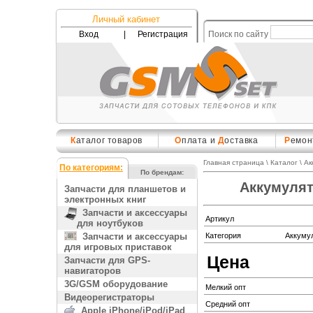
Личный кабинет
Вход
|
Регистрация
Поиск по сайту
К
аталог товаров
О
плата и
Д
оставка
Р
емон
Главная страница
\
Каталог
\
Ак
По категориям:
По брендам:
Аккумулят
Запчасти для планшетов и
электронных книг
Запчасти и аксессуары
Артикул
для ноутбуков
Запчасти и аксессуары
Категория
Аккуму
для игровых приставок
Цена
Запчасти для GPS-
навигаторов
3G/GSM оборудование
Мелкий опт
Видеорегистраторы
Средний опт
Apple iPhone/iPod/iPad