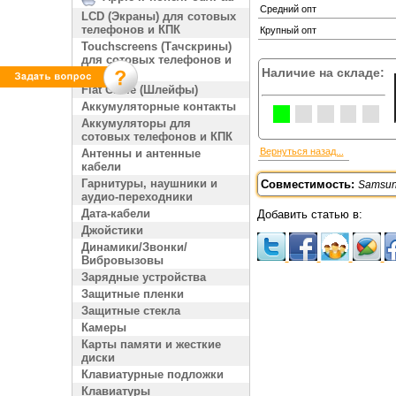
Средний опт
LCD (Экраны) для сотовых
телефонов и КПК
Крупный опт
Touchscreens (Тачскрины)
для сотовых телефонов и
Наличие на складе:
КПК
Flat Cable (Шлейфы)
Аккумуляторные контакты
Аккумуляторы для
сотовых телефонов и КПК
Вернуться назад...
Антенны и антенные
кабели
Гарнитуры, наушники и
Совместимость:
Samsun
аудио-переходники
Дата-кабели
Добавить статью в:
Джойстики
Динамики/Звонки/
Вибровызовы
Зарядные устройства
Защитные пленки
Защитные стекла
Камеры
Карты памяти и жесткие
диски
Клавиатурные подложки
Клавиатуры