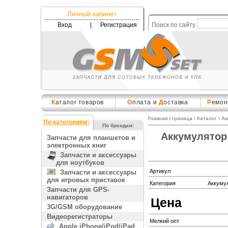
Личный кабинет
Вход
|
Регистрация
Поиск по сайту
К
аталог товаров
О
плата и
Д
оставка
Р
емон
Главная страница
\
Каталог
\
Ак
По категориям:
По брендам:
Аккумулятор 
Запчасти для планшетов и
электронных книг
Запчасти и аксессуары
для ноутбуков
Артикул
Запчасти и аксессуары
для игровых приставок
Категория
Аккуму
Запчасти для GPS-
навигаторов
Цена
3G/GSM оборудование
Видеорегистраторы
Мелкий опт
Apple iPhone/iPod/iPad