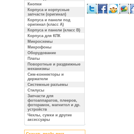
Кнопки
Корпуса и корпусные
запчасти (оригинал)
Корпуса и панели под
оригинал (класс A)
Корпуса и панели (класс B)
Корпуса для КПК
Микросхемы
Микрофоны
Оборудование
Платы
Поворотные и раздвижные
механизмы
Сим-коннекторы и
держатели
Системные разъемы
Стилусы
Запчасти для
фотоаппаратов, плееров,
фоторамок, магнитол и др.
устройств
Чехлы, сумки и другие
аксессуары
Скачать прайс лист