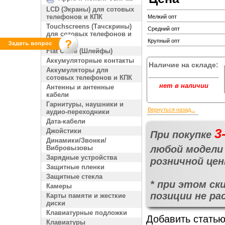
LCD (Экраны) для сотовых
телефонов и КПК
Мелкий опт
Touchscreens (Тачскрины)
Средний опт
для сотовых телефонов и
КПК
Крупный опт
Flat Cable (Шлейфы)
Аккумуляторные контакты
Наличие на складе:
Аккумуляторы для
сотовых телефонов и КПК
нет в наличии
Антенны и антенные
кабели
Гарнитуры, наушники и
Вернуться назад...
аудио-переходники
Дата-кабели
3
Джойстики
При покупке
Динамики/Звонки/
любой модели 
Вибровызовы
Зарядные устройства
розничной це
Защитные пленки
Защитные стекла
* при этом ск
Камеры
позиции не ра
Карты памяти и жесткие
диски
Клавиатурные подложки
Добавить статью
Клавиатуры