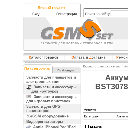
Личный кабинет
Вход
|
Регистрация
Поиск по сайту
К
аталог товаров
О
плата и
Д
оставка
Р
емон
Главная страница
\
Каталог
\
Ак
По категориям:
По брендам:
Аккум
Запчасти для планшетов и
электронных книг
BST3078
Запчасти и аксессуары
для ноутбуков
Запчасти и аксессуары
для игровых приставок
Запчасти для GPS-
Артикул
навигаторов
3G/GSM оборудование
Категория
Аккуму
Видеорегистраторы
Цена
Apple iPhone/iPod/iPad