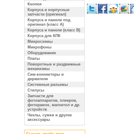
Кнопки
Корпуса и корпусные
запчасти (оригинал)
Корпуса и панели под
оригинал (класс A)
Корпуса и панели (класс B)
Корпуса для КПК
Микросхемы
Микрофоны
Оборудование
Платы
Поворотные и раздвижные
механизмы
Сим-коннекторы и
держатели
Системные разъемы
Стилусы
Запчасти для
фотоаппаратов, плееров,
фоторамок, магнитол и др.
устройств
Чехлы, сумки и другие
аксессуары
Скачать прайс лист