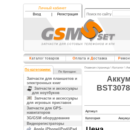
Личный кабинет
Вход
|
Регистрация
Поиск по сайту
К
аталог товаров
О
плата и
Д
оставка
Р
емон
Главная страница
\
Каталог
\
Ак
По категориям:
По брендам:
Аккум
Запчасти для планшетов и
электронных книг
BST3078
Запчасти и аксессуары
для ноутбуков
Запчасти и аксессуары
для игровых приставок
Запчасти для GPS-
Артикул
навигаторов
3G/GSM оборудование
Категория
Аккуму
Видеорегистраторы
Цена
Apple iPhone/iPod/iPad