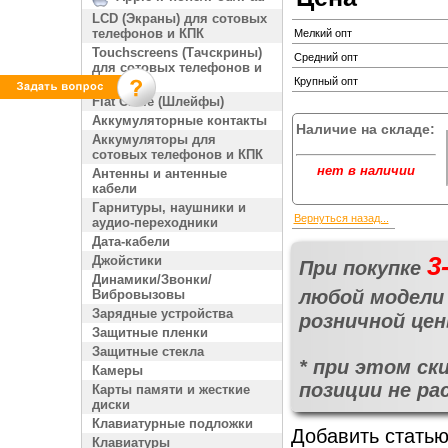
LCD (Экраны) для сотовых
телефонов и КПК
Мелкий опт
Touchscreens (Тачскрины)
Средний опт
для сотовых телефонов и
КПК
Крупный опт
Flat Cable (Шлейфы)
Аккумуляторные контакты
Наличие на складе:
Аккумуляторы для
сотовых телефонов и КПК
нет в наличии
Антенны и антенные
кабели
Гарнитуры, наушники и
Вернуться назад...
аудио-переходники
Дата-кабели
3
Джойстики
При покупке
Динамики/Звонки/
любой модели 
Вибровызовы
Зарядные устройства
розничной це
Защитные пленки
Защитные стекла
* при этом ск
Камеры
позиции не ра
Карты памяти и жесткие
диски
Клавиатурные подложки
Добавить статью
Клавиатуры