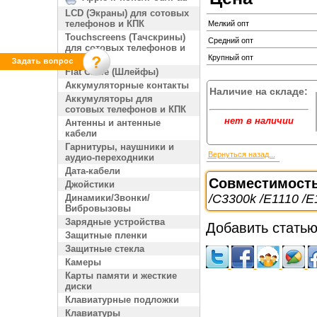
LCD (Экраны) для сотовых
телефонов и КПК
Мелкий опт
Touchscreens (Тачскрины)
Средний опт
для сотовых телефонов и
КПК
Крупный опт
Flat Cable (Шлейфы)
Аккумуляторные контакты
Наличие на складе:
Аккумуляторы для
сотовых телефонов и КПК
нет в наличии
Антенны и антенные
кабели
Гарнитуры, наушники и
Вернуться назад...
аудио-переходники
Дата-кабели
Совместимост
Джойстики
/C3300k /E1110 /E
Динамики/Звонки/
Вибровызовы
Зарядные устройства
Добавить статью
Защитные пленки
Защитные стекла
Камеры
Карты памяти и жесткие
диски
Клавиатурные подложки
Клавиатуры