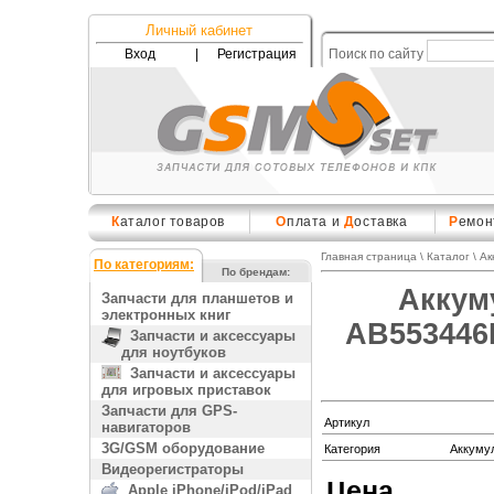
Личный кабинет
Вход
|
Регистрация
Поиск по сайту
К
аталог товаров
О
плата и
Д
оставка
Р
емон
Главная страница
\
Каталог
\
Ак
По категориям:
По брендам:
Аккум
Запчасти для планшетов и
электронных книг
AB553446
Запчасти и аксессуары
для ноутбуков
Запчасти и аксессуары
для игровых приставок
Запчасти для GPS-
Артикул
навигаторов
3G/GSM оборудование
Категория
Аккуму
Видеорегистраторы
Цена
Apple iPhone/iPod/iPad