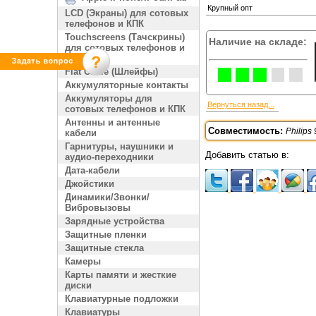
Крупный опт
LCD (Экраны) для сотовых
телефонов и КПК
Touchscreens (Тачскрины)
Наличие на складе:
для сотовых телефонов и
КПК
Flat Cable (Шлейфы)
Аккумуляторные контакты
Аккумуляторы для
Вернуться назад...
сотовых телефонов и КПК
Антенны и антенные
Совместимость:
Philips
кабели
Гарнитуры, наушники и
Добавить статью в:
аудио-переходники
Дата-кабели
Джойстики
Динамики/Звонки/
Вибровызовы
Зарядные устройства
Защитные пленки
Защитные стекла
Камеры
Карты памяти и жесткие
диски
Клавиатурные подложки
Клавиатуры