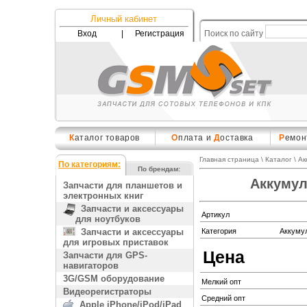
Личный кабинет
Вход
|
Регистрация
Поиск по сайту
К
аталог товаров
О
плата и
Д
оставка
Р
емон
Главная страница
\
Каталог
\
Ак
По категориям:
По брендам:
Аккумул
Запчасти для планшетов и
электронных книг
Запчасти и аксессуары
Артикул
для ноутбуков
Запчасти и аксессуары
Категория
Аккуму
для игровых приставок
Цена
Запчасти для GPS-
навигаторов
3G/GSM оборудование
Мелкий опт
Видеорегистраторы
Средний опт
Apple iPhone/iPod/iPad