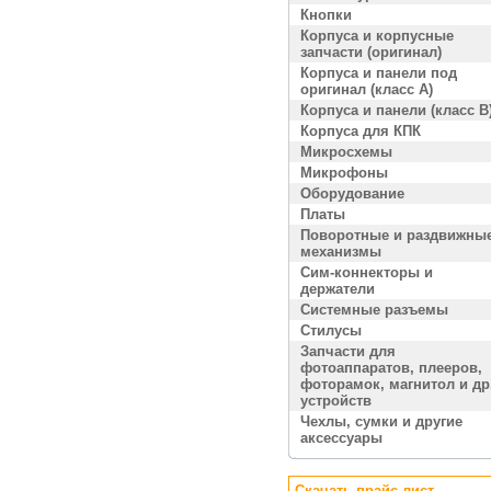
Кнопки
Корпуса и корпусные
запчасти (оригинал)
Корпуса и панели под
оригинал (класс A)
Корпуса и панели (класс B
Корпуса для КПК
Микросхемы
Микрофоны
Оборудование
Платы
Поворотные и раздвижны
механизмы
Сим-коннекторы и
держатели
Системные разъемы
Стилусы
Запчасти для
фотоаппаратов, плееров,
фоторамок, магнитол и др
устройств
Чехлы, сумки и другие
аксессуары
Скачать прайс лист