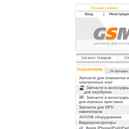
Личный кабинет
Вход
|
Регистраци
К
аталог товаров
О
По категориям:
По брендам:
Запчасти для планшетов и
электронных книг
Запчасти и аксессуар
для ноутбуков
Запчасти и аксессуар
для игровых приставок
Запчасти для GPS-
навигаторов
3G/GSM оборудование
Видеорегистраторы
Apple iPhone/iPod/iPad