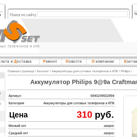
т
я
Поиск по сайту
плата и
Д
оставка
Р
емонт
Н
овости
О
компании
К
онта
Главная страница
\
Каталог
\
Аккумуляторы для сотовых телефонов и КПК
\
Philips
\
Аккумулятор Philips 9@9a Craftm
ы
Артикул
6940249502894
ы
Категория
Аккумуляторы для сотовых телефонов и КПК
310
руб.
Цена
Мелкий опт
запрос
Средний опт
запрос