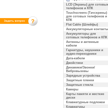
LCD (Экраны) для сотовы
телефонов и КПК
Touchscreens (Тачскрины)
для сотовых телефонов и
КПК
Flat Cable (Шлейфы)
Аккумуляторные контакт
Аккумуляторы для
сотовых телефонов и КПК
Антенны и антенные
кабели
Гарнитуры, наушники и
аудио-переходники
Дата-кабели
Джойстики
Динамики/Звонки/
Вибровызовы
Зарядные устройства
Защитные пленки
Защитные стекла
Камеры
Карты памяти и жесткие
диски
Клавиатурные подложки
Клавиатуры