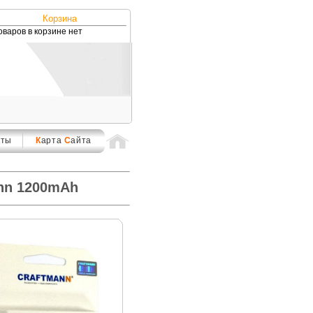
Корзина
оваров в корзине нет
кты
К
арта
С
айта
ann 1200mAh