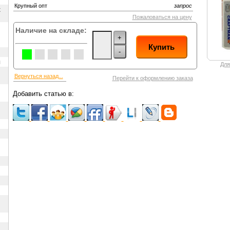
Крупный опт
запрос
х
Пожаловаться на цену
Наличие на складе:
+
Купить
-
ы
Для
Вернуться назад...
Перейти к оформлению заказа
Добавить статью в: