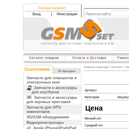
Личный кабинет
Вход
|
Регистрация
Поиск по сайту
К
аталог товаров
О
плата и
Д
оставка
Р
емон
Главная страница
\
Каталог
\
Ак
По категориям:
По брендам:
Запчасти для планшетов и
электронных книг
Запчасти и аксессуары
Артикул
для ноутбуков
Запчасти и аксессуары
Категория
Аккуму
для игровых приставок
Цена
Запчасти для GPS-
навигаторов
3G/GSM оборудование
Мелкий опт
Видеорегистраторы
Средний опт
Apple iPhone/iPod/iPad