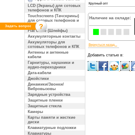
Крупный опт
LCD (Экраны) для сотовых
телефонов и КПК
Touchscreens (Тачскрины)
Наличие на складе:
для сотовых телефонов и
КПК
Flat Cable (Шлейфы)
Аккумуляторные контакты
Аккумуляторы для
Вернуться назад...
сотовых телефонов и КПК
Антенны и антенные
Добавить статью в:
кабели
Гарнитуры, наушники и
аудио-переходники
Дата-кабели
Джойстики
Динамики/Звонки/
Вибровызовы
Зарядные устройства
Защитные пленки
Защитные стекла
Камеры
Карты памяти и жесткие
диски
Клавиатурные подложки
Клавиатуры