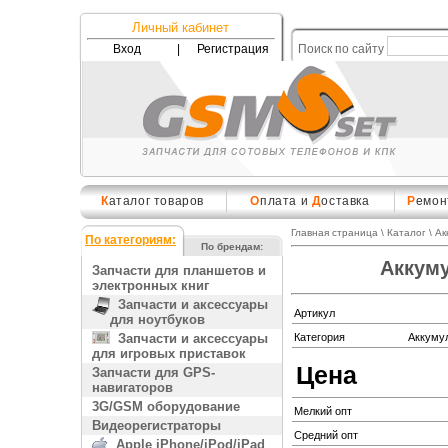
Личный кабинет
Вход
|
Регистрация
Поиск по сайту
К
аталог товаров
О
плата и
Д
оставка
Р
емон
Главная страница
\
Каталог
\
Ак
По категориям:
По брендам:
Аккуму
Запчасти для планшетов и
электронных книг
Запчасти и аксессуары
Артикул
для ноутбуков
Запчасти и аксессуары
Категория
Аккуму
для игровых приставок
Цена
Запчасти для GPS-
навигаторов
3G/GSM оборудование
Мелкий опт
Видеорегистраторы
Средний опт
Apple iPhone/iPod/iPad