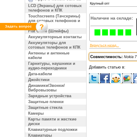
Крупный опт
LCD (Экраны) для сотовых
телефонов и КПК
Touchscreens (Тачскрины)
Наличие на складе:
для сотовых телефонов и
КПК
Flat Cable (Шлейфы)
Аккумуляторные контакты
Аккумуляторы для
Вернуться назад...
сотовых телефонов и КПК
Антенны и антенные
Совместимость:
Nokia 7
кабели
Гарнитуры, наушники и
Добавить статью в:
аудио-переходники
Дата-кабели
Джойстики
Динамики/Звонки/
Вибровызовы
Зарядные устройства
Защитные пленки
Защитные стекла
Камеры
Карты памяти и жесткие
диски
Клавиатурные подложки
Клавиатуры