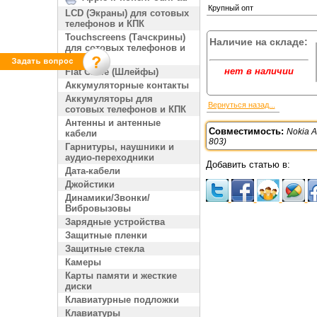
Крупный опт
LCD (Экраны) для сотовых
телефонов и КПК
Touchscreens (Тачскрины)
Наличие на складе:
для сотовых телефонов и
КПК
нет в наличии
Flat Cable (Шлейфы)
Аккумуляторные контакты
Аккумуляторы для
Вернуться назад...
сотовых телефонов и КПК
Антенны и антенные
Совместимость:
Nokia A
кабели
803)
Гарнитуры, наушники и
аудио-переходники
Добавить статью в:
Дата-кабели
Джойстики
Динамики/Звонки/
Вибровызовы
Зарядные устройства
Защитные пленки
Защитные стекла
Камеры
Карты памяти и жесткие
диски
Клавиатурные подложки
Клавиатуры