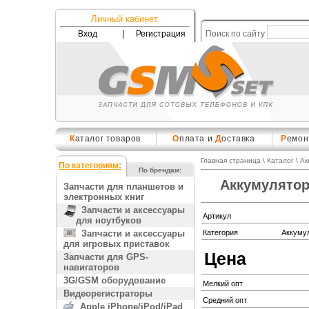
Личный кабинет
Вход
|
Регистрация
Поиск по сайту
К
аталог товаров
О
плата и
Д
оставка
Р
емон
Главная страница
\
Каталог
\
Ак
По категориям:
По брендам:
Аккумулятор 
Запчасти для планшетов и
электронных книг
Запчасти и аксессуары
Артикул
для ноутбуков
Запчасти и аксессуары
Категория
Аккуму
для игровых приставок
Цена
Запчасти для GPS-
навигаторов
3G/GSM оборудование
Мелкий опт
Видеорегистраторы
Средний опт
Apple iPhone/iPod/iPad