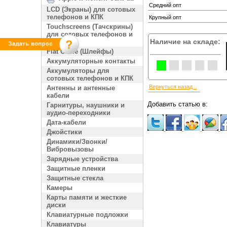
Средний опт
LCD (Экраны) для сотовых
телефонов и КПК
Крупный опт
Touchscreens (Тачскрины)
для сотовых телефонов и
Наличие на складе:
КПК
Flat Cable (Шлейфы)
Аккумуляторные контакты
Аккумуляторы для
сотовых телефонов и КПК
Вернуться назад...
Антенны и антенные
кабели
Добавить статью в:
Гарнитуры, наушники и
аудио-переходники
Дата-кабели
Джойстики
Динамики/Звонки/
Вибровызовы
Зарядные устройства
Защитные пленки
Защитные стекла
Камеры
Карты памяти и жесткие
диски
Клавиатурные подложки
Клавиатуры