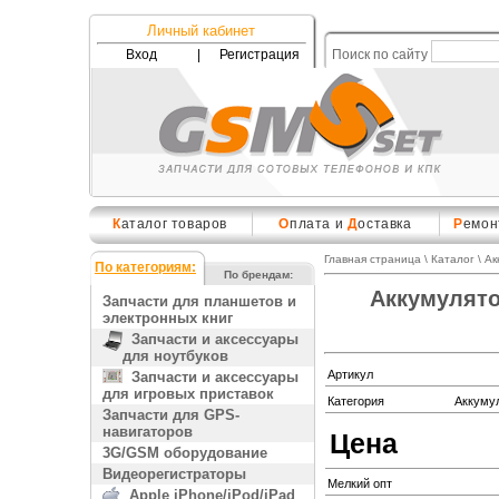
Личный кабинет
Вход
|
Регистрация
Поиск по сайту
К
аталог товаров
О
плата и
Д
оставка
Р
емон
Главная страница
\
Каталог
\
Ак
По категориям:
По брендам:
Аккумулято
Запчасти для планшетов и
электронных книг
Запчасти и аксессуары
для ноутбуков
Артикул
Запчасти и аксессуары
для игровых приставок
Категория
Аккуму
Запчасти для GPS-
навигаторов
Цена
3G/GSM оборудование
Видеорегистраторы
Мелкий опт
Apple iPhone/iPod/iPad