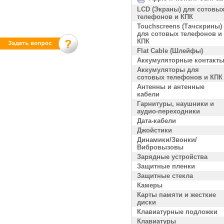
LCD (Экраны) для сотовы
телефонов и КПК
Touchscreens (Тачскрины)
для сотовых телефонов и
КПК
Flat Cable (Шлейфы)
Аккумуляторные контакт
Аккумуляторы для
сотовых телефонов и КПК
Антенны и антенные
кабели
Гарнитуры, наушники и
аудио-переходники
Дата-кабели
Джойстики
Динамики/Звонки/
Вибровызовы
Зарядные устройства
Защитные пленки
Защитные стекла
Камеры
Карты памяти и жесткие
диски
Клавиатурные подложки
Клавиатуры