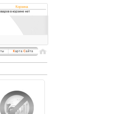
Корзина
оваров в корзине нет
кты
К
арта
С
айта