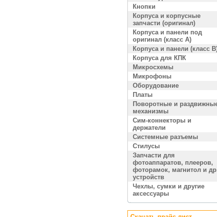
Кнопки
Корпуса и корпусные
запчасти (оригинал)
Корпуса и панели под
оригинал (класс A)
Корпуса и панели (класс B
Корпуса для КПК
Микросхемы
Микрофоны
Оборудование
Платы
Поворотные и раздвижны
механизмы
Сим-коннекторы и
держатели
Системные разъемы
Стилусы
Запчасти для
фотоаппаратов, плееров,
фоторамок, магнитол и др
устройств
Чехлы, сумки и другие
аксессуары
Скачать прайс лист