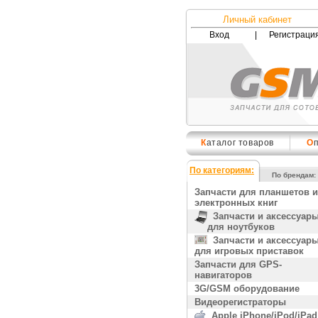
Личный кабинет
Вход
|
Регистраци
К
аталог товаров
О
По категориям:
По брендам:
Запчасти для планшетов и
электронных книг
Запчасти и аксессуар
для ноутбуков
Запчасти и аксессуар
для игровых приставок
Запчасти для GPS-
навигаторов
3G/GSM оборудование
Видеорегистраторы
Apple iPhone/iPod/iPad