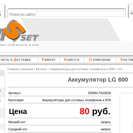
т
я
Поиск по сайту
плата и
Д
оставка
Р
емонт
Н
овости
О
компании
К
онта
Главная страница
\
Каталог
\
Аккумуляторы для сотовых телефонов и КПК
\
LG
\
Аккумулятор LG 600
ы
Артикул
2000617620026
ы
Категория
Аккумуляторы для сотовых телефонов и КПК
80
руб.
Цена
Мелкий опт
запрос
Средний опт
запрос