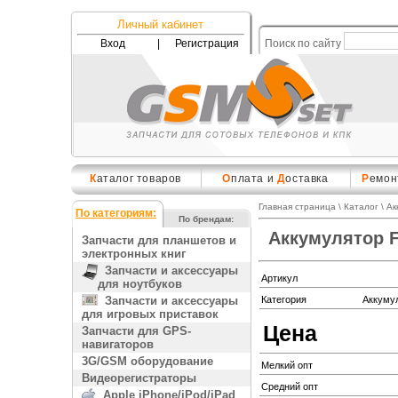
Личный кабинет
Вход
|
Регистрация
Поиск по сайту
К
аталог товаров
О
плата и
Д
оставка
Р
емон
Главная страница
\
Каталог
\
Ак
По категориям:
По брендам:
Аккумулятор F
Запчасти для планшетов и
электронных книг
Запчасти и аксессуары
Артикул
для ноутбуков
Запчасти и аксессуары
Категория
Аккуму
для игровых приставок
Цена
Запчасти для GPS-
навигаторов
3G/GSM оборудование
Мелкий опт
Видеорегистраторы
Средний опт
Apple iPhone/iPod/iPad