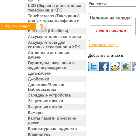
Крупный опт
LCD (Экраны) для сотовых
телефонов и КПК
Touchscreens (Тачскрины)
Наличие на складе:
для сотовых телефонов и
КПК
нет в наличии
Flat Cable (Шлейфы)
Аккумуляторные контакты
Аккумуляторы для
Вернуться назад...
сотовых телефонов и КПК
Антенны и антенные
Добавить статью в:
кабели
Гарнитуры, наушники и
аудио-переходники
Дата-кабели
Джойстики
Динамики/Звонки/
Вибровызовы
Зарядные устройства
Защитные пленки
Защитные стекла
Камеры
Карты памяти и жесткие
диски
Клавиатурные подложки
Клавиатуры