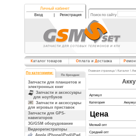
Личный кабинет
Вход
|
Регистрация
Поиск по сайту
К
аталог товаров
О
плата и
Д
оставка
Р
емон
Главная страница
\
Каталог
\
Ак
По категориям:
По брендам:
Акку
Запчасти для планшетов и
электронных книг
Запчасти и аксессуары
Артикул
для ноутбуков
Запчасти и аксессуары
Категория
Аккуму
для игровых приставок
Цена
Запчасти для GPS-
навигаторов
3G/GSM оборудование
Мелкий опт
Видеорегистраторы
Средний опт
Apple iPhone/iPod/iPad