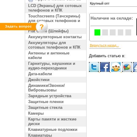
Крупный опт
LCD (Экраны) для сотовых
телефонов и КПК
Touchscreens (Тачскрины)
Наличие на складе:
для сотовых телефонов и
КПК
Flat Cable (Шлейфы)
Аккумуляторные контакты
Аккумуляторы для
Вернуться назад...
сотовых телефонов и КПК
Антенны и антенные
Добавить статью в:
кабели
Гарнитуры, наушники и
аудио-переходники
Дата-кабели
Джойстики
Динамики/Звонки/
Вибровызовы
Зарядные устройства
Защитные пленки
Защитные стекла
Камеры
Карты памяти и жесткие
диски
Клавиатурные подложки
Клавиатуры