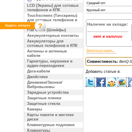
Средний опт
LCD (Экраны) для сотовых
телефонов и КПК
Крупный опт
Touchscreens (Тачскрины)
для сотовых телефонов и
Наличие на складе:
КПК
Flat Cable (Шлейфы)
Аккумуляторные контакты
нет в наличии
Аккумуляторы для
сотовых телефонов и КПК
Вернуться назад...
Антенны и антенные
кабели
Гарнитуры, наушники и
Совместимость:
BenQ-S
аудио-переходники
Дата-кабели
Добавить статью в:
Джойстики
Динамики/Звонки/
Вибровызовы
Зарядные устройства
Защитные пленки
Защитные стекла
Камеры
Карты памяти и жесткие
диски
Клавиатурные подложки
Клавиатуры