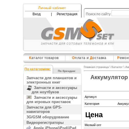
Личный кабинет
Вход
|
Регистрация
Поиск по сайту
К
аталог товаров
О
плата и
Д
оставка
Р
емон
Главная страница
\
Каталог
\
Ак
По категориям:
По брендам:
Аккумулятор 
Запчасти для планшетов и
электронных книг
Запчасти и аксессуары
для ноутбуков
Артикул
Запчасти и аксессуары
для игровых приставок
Категория
Аккуму
Запчасти для GPS-
навигаторов
Цена
3G/GSM оборудование
Видеорегистраторы
Мелкий опт
Apple iPhone/iPod/iPad