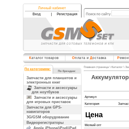
Личный кабинет
Вход
|
Регистрация
Поиск по сайту
К
аталог товаров
О
плата и
Д
оставка
Р
емон
Главная страница
\
Каталог
\
За
По категориям:
По брендам:
Аккумулятор 
Запчасти для планшетов и
электронных книг
Запчасти и аксессуары
для ноутбуков
Артикул
Запчасти и аксессуары
для игровых приставок
Категория
Запчас
Запчасти для GPS-
навигаторов
Цена
3G/GSM оборудование
Видеорегистраторы
Мелкий опт
Apple iPhone/iPod/iPad