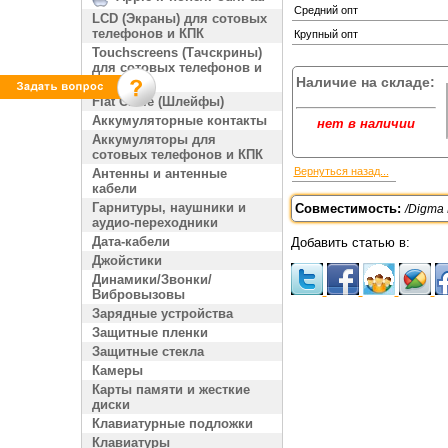
Средний опт
LCD (Экраны) для сотовых
телефонов и КПК
Крупный опт
Touchscreens (Тачскрины)
для сотовых телефонов и
Наличие на складе:
КПК
Flat Cable (Шлейфы)
Аккумуляторные контакты
нет в наличии
Аккумуляторы для
сотовых телефонов и КПК
Вернуться назад...
Антенны и антенные
кабели
Гарнитуры, наушники и
Совместимость:
/Digma
аудио-переходники
Дата-кабели
Добавить статью в:
Джойстики
Динамики/Звонки/
Вибровызовы
Зарядные устройства
Защитные пленки
Защитные стекла
Камеры
Карты памяти и жесткие
диски
Клавиатурные подложки
Клавиатуры